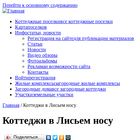
Перейти к основному содержанию
Коттеджные поселки
все коттеджные поселки
Карта
поселков
Инфо
статьи, новости
Регистрация на сайте
для публикации материалов
Статьи
Новости
Видео обзоры
Фотоальбомы
Реклама
и возможности сайта
Контакты
Войти
регистрация
Жилые комплексы
загородные жилые комплексы
Загородные дома
все загородные коттеджи
Участки
земельные участки
Главная
/
Коттеджи в Лисьем носу
Коттеджи в Лисьем носу
Поделиться…