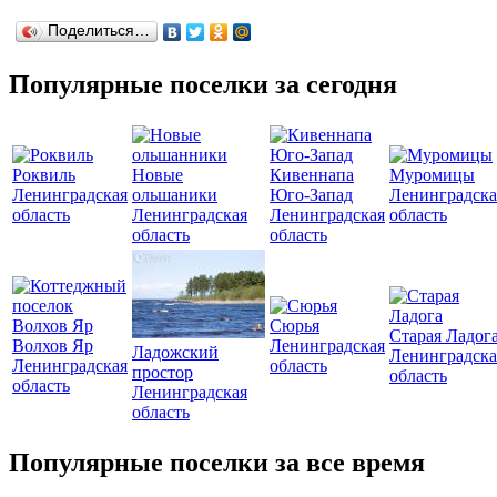
Поделиться…
Популярные поселки за сегодня
Роквиль
Новые
Кивеннапа
Муромицы
Ленинградская
ольшаники
Юго-Запад
Ленинградска
область
Ленинградская
Ленинградская
область
область
область
Сюрья
Старая Ладог
Волхов Яр
Ленинградская
Ладожский
Ленинградска
Ленинградская
область
простор
область
область
Ленинградская
область
Популярные поселки за все время