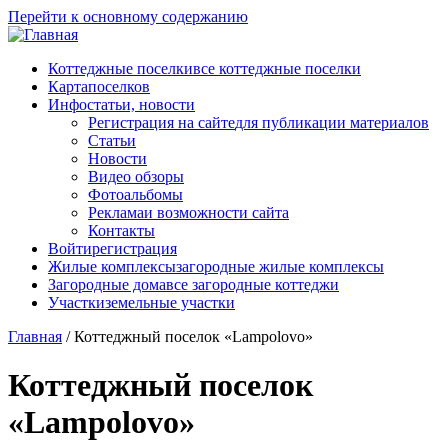
Перейти к основному содержанию
Коттеджные поселки
все коттеджные поселки
Карта
поселков
Инфо
статьи, новости
Регистрация на сайте
для публикации материалов
Статьи
Новости
Видео обзоры
Фотоальбомы
Реклама
и возможности сайта
Контакты
Войти
регистрация
Жилые комплексы
загородные жилые комплексы
Загородные дома
все загородные коттеджи
Участки
земельные участки
Главная
/
Коттеджный поселок «Lampolovo»
Коттеджный поселок
«Lampolovo»