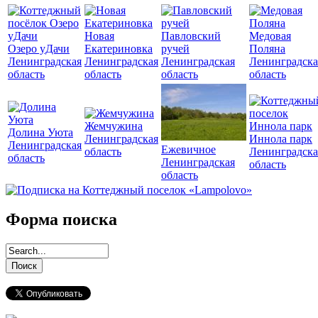
Новая
Павловский
Медовая
Озеро уДачи
Екатериновка
ручей
Поляна
Ленинградская
Ленинградская
Ленинградская
Ленинградска
область
область
область
область
Жемчужина
Долина Уюта
Ленинградская
Иннола парк
Ленинградская
Ежевичное
область
Ленинградска
область
Ленинградская
область
область
Форма поиска