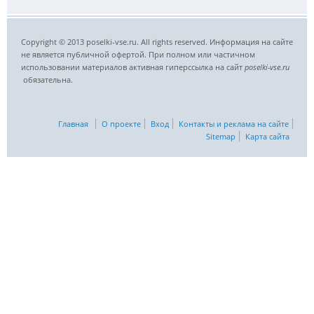
Copyright © 2013 poselki-vse.ru. All rights reserved. Информация на сайте
не является публичной офертой. При полном или частичном
использовании материалов активная гиперссылка на сайт
poselki-vse.ru​
обязательна.
Главная
О проекте
Вход
Контакты и реклама на сайте
Sitemap
Карта сайта