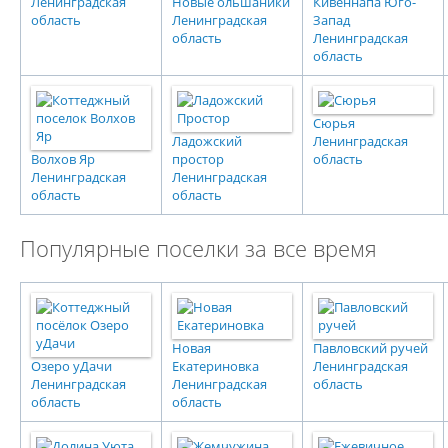
Ленинградская
Новые ольшаники
Кивеннапа Юго-
область
Ленинградская
Запад
область
Ленинградская
область
Сюрья
Ладожский
Ленинградская
Волхов Яр
простор
область
Ленинградская
Ленинградская
область
область
Популярные поселки за все время
Новая
Павловский ручей
Озеро уДачи
Екатериновка
Ленинградская
Ленинградская
Ленинградская
область
область
область