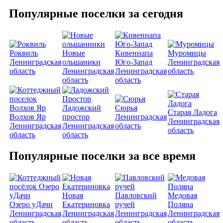
Популярные поселки за сегодня
Роквиль
Новые
Кивеннапа
Муромицы
Ленинградская
ольшаники
Юго-Запад
Ленинградская
область
Ленинградская
Ленинградская
область
область
область
Ладожский
Сюрья
Старая Ладога
Волхов Яр
простор
Ленинградская
Ленинградская
Ленинградская
Ленинградская
область
область
область
область
Популярные поселки за все время
Новая
Павловский
Медовая
Озеро уДачи
Екатериновка
ручей
Поляна
Ленинградская
Ленинградская
Ленинградская
Ленинградская
область
область
область
область