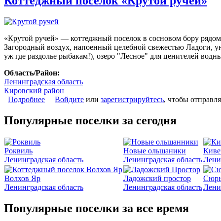
Коттеджный поселок «Крутой ручей»
«Крутой ручей» — коттеджный поселок в сосновом бору рядом 
Загородный воздух, напоенный целебной свежестью Ладоги, ун
уж где раздолье рыбакам!), озеро "Лесное" для ценителей водн
Область/Район:
Ленинградская область
Кировский район
Подробнее
о Коттеджный поселок «Крутой ручей»
Войдите
или
зарегистрируйтесь
, чтобы отправл
Популярные поселки за сегодня
Роквиль
Новые ольшаники
Киве
Ленинградская область
Ленинградская область
Лени
Волхов Яр
Ладожский простор
Сюрь
Ленинградская область
Ленинградская область
Лени
Популярные поселки за все время