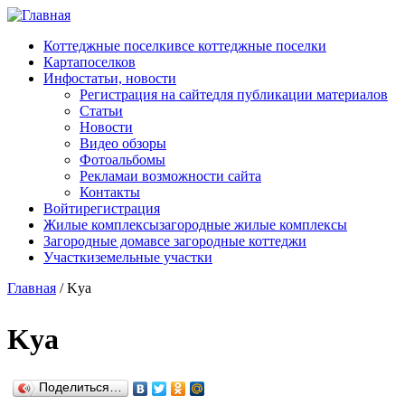
Перейти к основному содержанию
Коттеджные поселки
все коттеджные поселки
Карта
поселков
Инфо
статьи, новости
Регистрация на сайте
для публикации материалов
Статьи
Новости
Видео обзоры
Фотоальбомы
Реклама
и возможности сайта
Контакты
Войти
регистрация
Жилые комплексы
загородные жилые комплексы
Загородные дома
все загородные коттеджи
Участки
земельные участки
Главная
/
Kya
Kya
Поделиться…