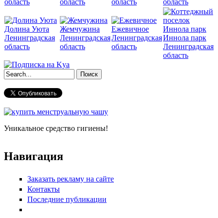
область
область
область
область
Долина Уюта
Жемчужина
Ежевичное
Ленинградская
Ленинградская
Ленинградская
Иннола парк
область
область
область
Ленинградская
область
Форма поиска
Уникальное средство гигиены!
Навигация
Заказать рекламу на сайте
Контакты
Последние публикации