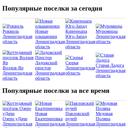
Популярные поселки за сегодня
Роквиль
Новые
Кивеннапа
Муромицы
Ленинградская
ольшаники
Юго-Запад
Ленинградская
область
Ленинградская
Ленинградская
область
область
область
Ладожский
Сюрья
Старая Ладога
Волхов Яр
простор
Ленинградская
Ленинградская
Ленинградская
Ленинградская
область
область
область
область
Популярные поселки за все время
Новая
Павловский
Медовая
Озеро уДачи
Екатериновка
ручей
Поляна
Ленинградская
Ленинградская
Ленинградская
Ленинградская