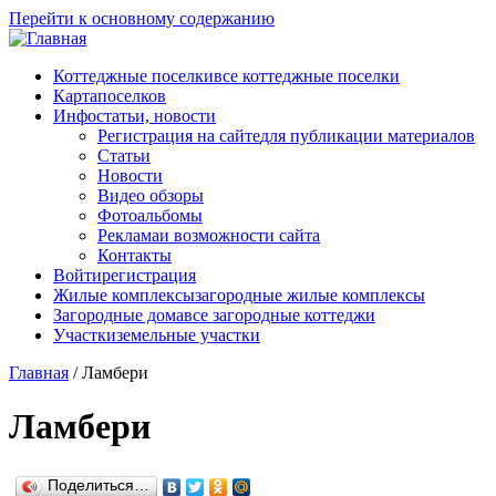
Перейти к основному содержанию
Коттеджные поселки
все коттеджные поселки
Карта
поселков
Инфо
статьи, новости
Регистрация на сайте
для публикации материалов
Статьи
Новости
Видео обзоры
Фотоальбомы
Реклама
и возможности сайта
Контакты
Войти
регистрация
Жилые комплексы
загородные жилые комплексы
Загородные дома
все загородные коттеджи
Участки
земельные участки
Главная
/
Ламбери
Ламбери
Поделиться…