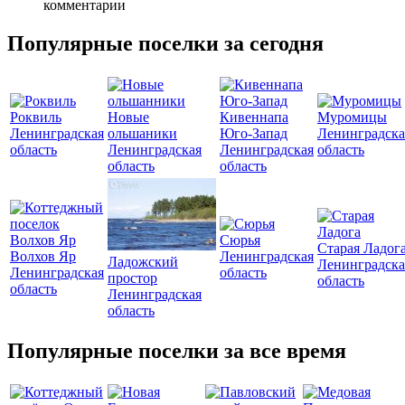
комментарии
Популярные поселки за сегодня
Роквиль
Новые
Кивеннапа
Муромицы
Ленинградская
ольшаники
Юго-Запад
Ленинградска
область
Ленинградская
Ленинградская
область
область
область
Сюрья
Старая Ладог
Волхов Яр
Ленинградская
Ладожский
Ленинградска
Ленинградская
область
простор
область
область
Ленинградская
область
Популярные поселки за все время