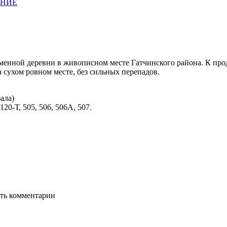
АНИЕ
менной деревни в живописном месте Гатчинского района. К про
 сухом ровном месте, без сильных перепадов.
ала)
20-Т, 505, 506, 506А, 507.
ять комментарии