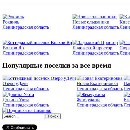
Роквиль
Новые ольшаники
Киве
Ленинградская область
Ленинградская область
Лени
Волхов Яр
Ладожский простор
Сюрь
Ленинградская область
Ленинградская область
Лени
Популярные поселки за все время
Озеро уДачи
Новая Екатериновка
Па
Ленинградская область
Ленинградская область
Ле
Долина Уюта
Жемчужина
Еж
Ленинградская область
Ленинградская область
Ле
Форма поиска