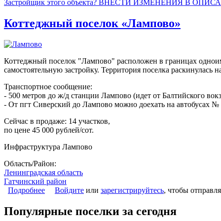
Застройщик этого объекта? ВНЕСТИ ИЗМЕНЕНИЯ В ОПИС
Коттеджный поселок «Лампово»
Коттеджный поселок "Лампово" расположен в границах однои
самостоятельную застройку. Территория поселка раскинулась на
Транспортное сообщение:
- 500 метров до ж/д станции Лампово (идет от Балтийского вокз
- От пгт Сиверский до Лампово можно доехать на автобусах № 1
Сейчас в продаже: 14 участков,
по цене 45 000 рублей/сот.
Инфраструктура Лампово
Область/Район:
Ленинградская область
Гатчинский район
Подробнее
о Коттеджный поселок «Лампово»
Войдите
или
зарегистрируйтесь
, чтобы отправл
Популярные поселки за сегодня