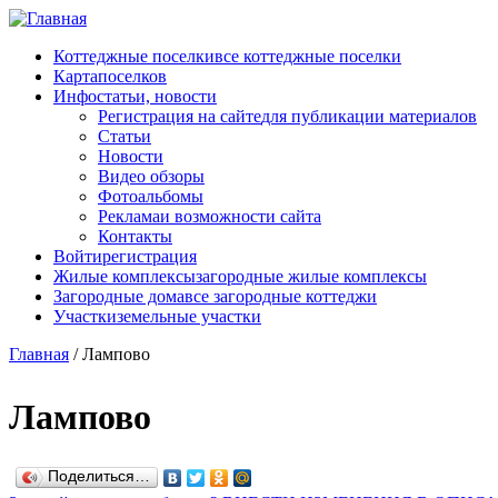
Перейти к основному содержанию
Коттеджные поселки
все коттеджные поселки
Карта
поселков
Инфо
статьи, новости
Регистрация на сайте
для публикации материалов
Статьи
Новости
Видео обзоры
Фотоальбомы
Реклама
и возможности сайта
Контакты
Войти
регистрация
Жилые комплексы
загородные жилые комплексы
Загородные дома
все загородные коттеджи
Участки
земельные участки
Главная
/
Лампово
Лампово
Поделиться…