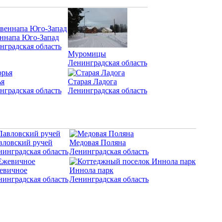
ннапа Юго-Запад
нградская область
Муромицы
Ленинградская область
я
Старая Ладога
нградская область
Ленинградская область
вловский ручей
Медовая Поляна
нинградская область
Ленинградская область
евичное
Иннола парк
нинградская область
Ленинградская область