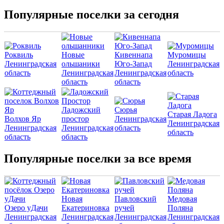
Популярные поселки за сегодня
Роквиль
Новые
Кивеннапа
Муромицы
Ленинградская
ольшаники
Юго-Запад
Ленинградская
область
Ленинградская
Ленинградская
область
область
область
Ладожский
Сюрья
Старая Ладога
Волхов Яр
простор
Ленинградская
Ленинградская
Ленинградская
Ленинградская
область
область
область
область
Популярные поселки за все время
Новая
Павловский
Медовая
Озеро уДачи
Екатериновка
ручей
Поляна
Ленинградская
Ленинградская
Ленинградская
Ленинградская