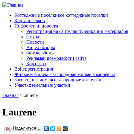
Перейти к основному содержанию
Коттеджные поселки
все коттеджные поселки
Карта
поселков
Инфо
статьи, новости
Регистрация на сайте
для публикации материалов
Статьи
Новости
Видео обзоры
Фотоальбомы
Реклама
и возможности сайта
Контакты
Войти
регистрация
Жилые комплексы
загородные жилые комплексы
Загородные дома
все загородные коттеджи
Участки
земельные участки
Главная
/
Laurene
Laurene
Поделиться…