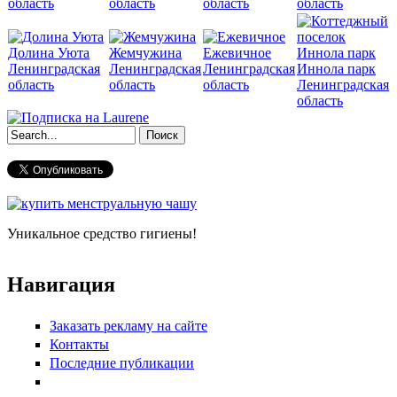
область
область
область
область
Долина Уюта
Жемчужина
Ежевичное
Ленинградская
Ленинградская
Ленинградская
Иннола парк
область
область
область
Ленинградская
область
Форма поиска
Уникальное средство гигиены!
Навигация
Заказать рекламу на сайте
Контакты
Последние публикации