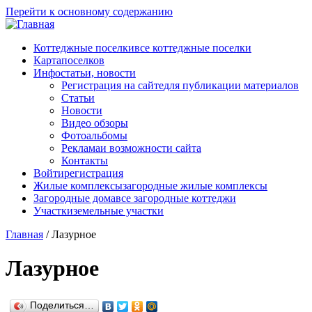
Перейти к основному содержанию
Коттеджные поселки
все коттеджные поселки
Карта
поселков
Инфо
статьи, новости
Регистрация на сайте
для публикации материалов
Статьи
Новости
Видео обзоры
Фотоальбомы
Реклама
и возможности сайта
Контакты
Войти
регистрация
Жилые комплексы
загородные жилые комплексы
Загородные дома
все загородные коттеджи
Участки
земельные участки
Главная
/
Лазурное
Лазурное
Поделиться…