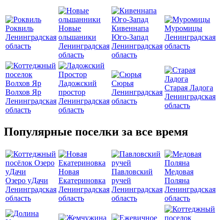
Роквиль
Новые
Кивеннапа
Муромицы
Ленинградская
ольшаники
Юго-Запад
Ленинградская
область
Ленинградская
Ленинградская
область
область
область
Ладожский
Сюрья
Старая Ладога
Волхов Яр
простор
Ленинградская
Ленинградская
Ленинградская
Ленинградская
область
область
область
область
Популярные поселки за все время
Новая
Павловский
Медовая
Озеро уДачи
Екатериновка
ручей
Поляна
Ленинградская
Ленинградская
Ленинградская
Ленинградская
область
область
область
область