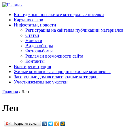
Перейти к основному содержанию
Коттеджные поселки
все коттеджные поселки
Карта
поселков
Инфо
статьи, новости
Регистрация на сайте
для публикации материалов
Статьи
Новости
Видео обзоры
Фотоальбомы
Реклама
и возможности сайта
Контакты
Войти
регистрация
Жилые комплексы
загородные жилые комплексы
Загородные дома
все загородные коттеджи
Участки
земельные участки
Главная
/
Лен
Лен
Поделиться…