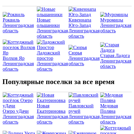
Роквиль
Новые
Кивеннапа
Муромицы
Ленинградская
ольшаники
Юго-Запад
Ленинградская
область
Ленинградская
Ленинградская
область
область
область
Ладожский
Сюрья
Старая Ладога
Волхов Яр
простор
Ленинградская
Ленинградская
Ленинградская
Ленинградская
область
область
область
область
Популярные поселки за все время
Новая
Павловский
Медовая
Озеро уДачи
Екатериновка
ручей
Поляна
Ленинградская
Ленинградская
Ленинградская
Ленинградская
область
область
область
область