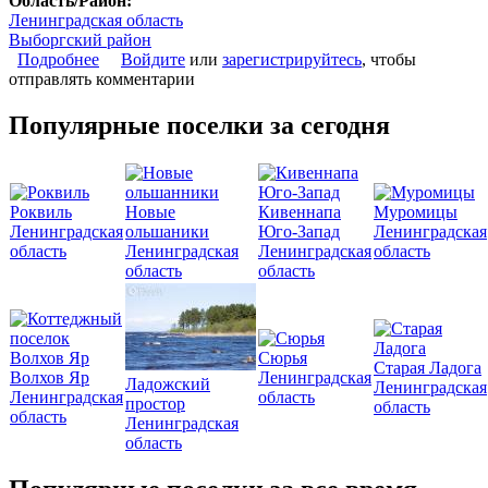
Область/Район:
Ленинградская область
Выборгский район
Подробнее
о Коттеджный поселок «Лесная баллада»
Войдите
или
зарегистрируйтесь
, чтобы
отправлять комментарии
Популярные поселки за сегодня
Роквиль
Новые
Кивеннапа
Муромицы
Ленинградская
ольшаники
Юго-Запад
Ленинградская
область
Ленинградская
Ленинградская
область
область
область
Сюрья
Старая Ладога
Волхов Яр
Ленинградская
Ладожский
Ленинградская
Ленинградская
область
простор
область
область
Ленинградская
область