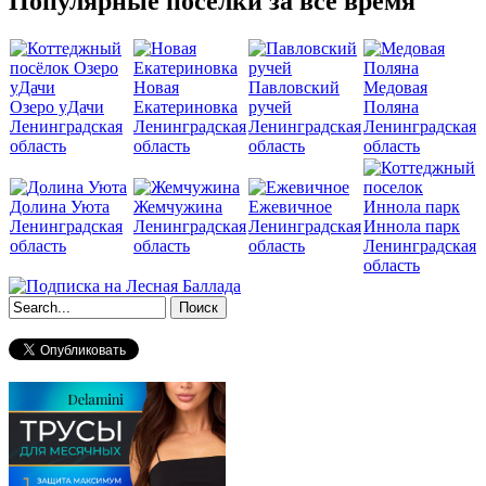
Популярные поселки за все время
Новая
Павловский
Медовая
Озеро уДачи
Екатериновка
ручей
Поляна
Ленинградская
Ленинградская
Ленинградская
Ленинградская
область
область
область
область
Долина Уюта
Жемчужина
Ежевичное
Ленинградская
Ленинградская
Ленинградская
Иннола парк
область
область
область
Ленинградская
область
Форма поиска