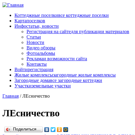
Перейти к основному содержанию
Коттеджные поселки
все коттеджные поселки
Карта
поселков
Инфо
статьи, новости
Регистрация на сайте
для публикации материалов
Статьи
Новости
Видео обзоры
Фотоальбомы
Реклама
и возможности сайта
Контакты
Войти
регистрация
Жилые комплексы
загородные жилые комплексы
Загородные дома
все загородные коттеджи
Участки
земельные участки
Главная
/
ЛЕсничество
ЛЕсничество
Поделиться…