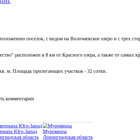
АНИЕ
оложению поселок, с видом на Волочаевское озеро и с трех ст
чество" расположен в 8 км от Красного озера, а также от самы
в. м. Площадь прилегающих участков - 32 сотки.
ять комментарии
ннапа Юго-Запад
Муромицы
нградская область
Ленинградская область