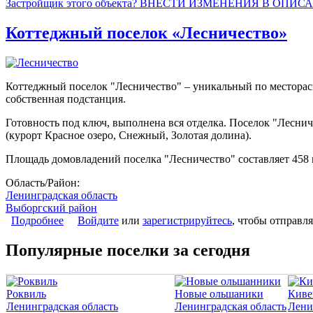
Застройщик этого объекта? ВНЕСТИ ИЗМЕНЕНИЯ В ОПИС
Коттеджный поселок «Лесничество»
Коттеджный поселок "Лесничество" – уникальный по месторасп
собственная подстанция.
Готовность под ключ, выполнена вся отделка. Поселок "Лесни
(курорт Красное озеро, Снежный, Золотая долина).
Площадь домовладений поселка "Лесничество" составляет 458 к
Область/Район:
Ленинградская область
Выборгский район
Подробнее
о Коттеджный поселок «Лесничество»
Войдите
или
зарегистрируйтесь
, чтобы отправл
Популярные поселки за сегодня
Роквиль
Новые ольшаники
Киве
Ленинградская область
Ленинградская область
Лени