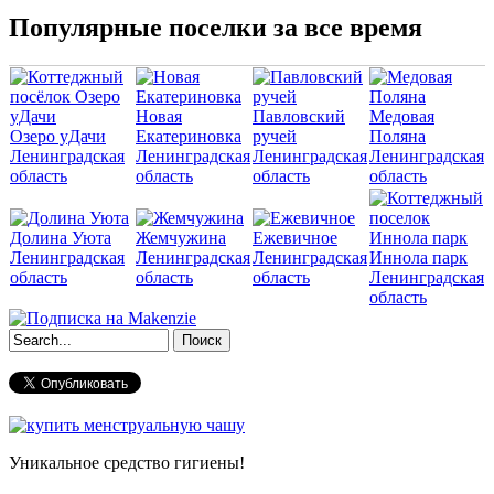
Популярные поселки за все время
Новая
Павловский
Медовая
Озеро уДачи
Екатериновка
ручей
Поляна
Ленинградская
Ленинградская
Ленинградская
Ленинградская
область
область
область
область
Долина Уюта
Жемчужина
Ежевичное
Ленинградская
Ленинградская
Ленинградская
Иннола парк
область
область
область
Ленинградская
область
Форма поиска
Уникальное средство гигиены!