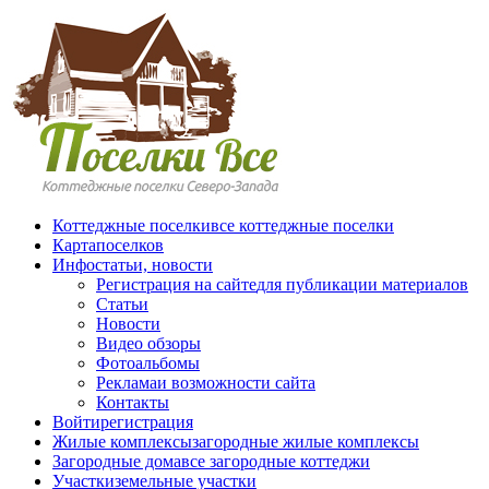
Перейти к основному содержанию
Коттеджные поселки
все коттеджные поселки
Карта
поселков
Инфо
статьи, новости
Регистрация на сайте
для публикации материалов
Статьи
Новости
Видео обзоры
Фотоальбомы
Реклама
и возможности сайта
Контакты
Войти
регистрация
Жилые комплексы
загородные жилые комплексы
Загородные дома
все загородные коттеджи
Участки
земельные участки