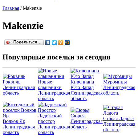
Главная
/
Makenzie
Makenzie
Поделиться…
Популярные поселки за сегодня
Роквиль
Новые
Кивеннапа
Муромицы
Ленинградская
ольшаники
Юго-Запад
Ленинградская
область
Ленинградская
Ленинградская
область
область
область
Ладожский
Сюрья
Старая Ладога
Волхов Яр
простор
Ленинградская
Ленинградская
Ленинградская
Ленинградская
область
область
область
область