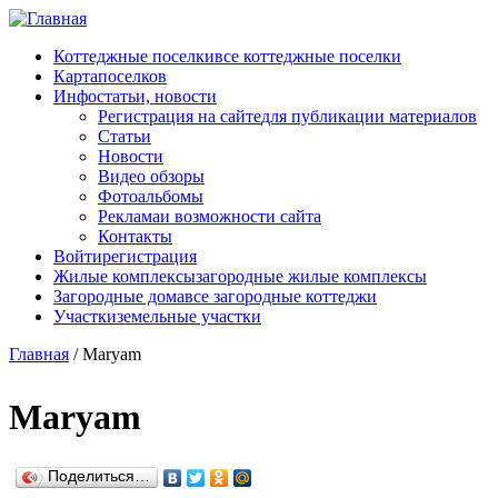
Перейти к основному содержанию
Коттеджные поселки
все коттеджные поселки
Карта
поселков
Инфо
статьи, новости
Регистрация на сайте
для публикации материалов
Статьи
Новости
Видео обзоры
Фотоальбомы
Реклама
и возможности сайта
Контакты
Войти
регистрация
Жилые комплексы
загородные жилые комплексы
Загородные дома
все загородные коттеджи
Участки
земельные участки
Главная
/
Maryam
Maryam
Поделиться…