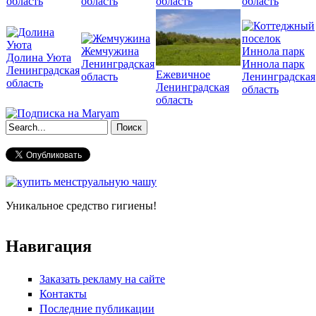
область
область
область
область
Жемчужина
Долина Уюта
Ленинградская
Иннола парк
Ленинградская
Ежевичное
область
Ленинградская
область
Ленинградская
область
область
Форма поиска
Уникальное средство гигиены!
Навигация
Заказать рекламу на сайте
Контакты
Последние публикации