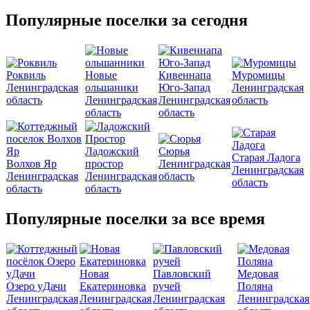
Популярные поселки за сегодня
Роквиль
Новые
Кивеннапа
Муромицы
Ленинградская
ольшаники
Юго-Запад
Ленинградская
область
Ленинградская
Ленинградская
область
область
область
Ладожский
Сюрья
Старая Ладога
Волхов Яр
простор
Ленинградская
Ленинградская
Ленинградская
Ленинградская
область
область
область
область
Популярные поселки за все время
Новая
Павловский
Медовая
Озеро уДачи
Екатериновка
ручей
Поляна
Ленинградская
Ленинградская
Ленинградская
Ленинградская