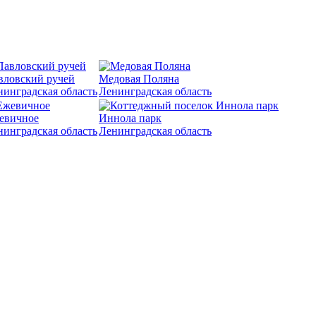
вловский ручей
Медовая Поляна
нинградская область
Ленинградская область
евичное
Иннола парк
нинградская область
Ленинградская область