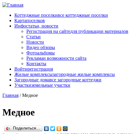
Перейти к основному содержанию
Коттеджные поселки
все коттеджные поселки
Карта
поселков
Инфо
статьи, новости
Регистрация на сайте
для публикации материалов
Статьи
Новости
Видео обзоры
Фотоальбомы
Реклама
и возможности сайта
Контакты
Войти
регистрация
Жилые комплексы
загородные жилые комплексы
Загородные дома
все загородные коттеджи
Участки
земельные участки
Главная
/
Медное
Медное
Поделиться…