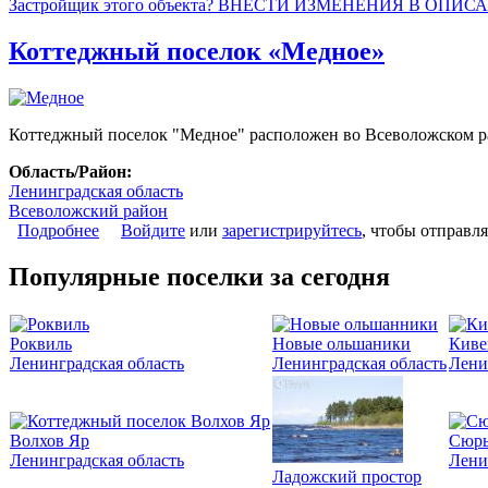
Застройщик этого объекта? ВНЕСТИ ИЗМЕНЕНИЯ В ОПИС
Коттеджный поселок «Медное»
Коттеджный поселок "Медное" расположен во Всеволожском рай
Область/Район:
Ленинградская область
Всеволожский район
Подробнее
о Коттеджный поселок «Медное»
Войдите
или
зарегистрируйтесь
, чтобы отправл
Популярные поселки за сегодня
Роквиль
Новые ольшаники
Киве
Ленинградская область
Ленинградская область
Лени
Волхов Яр
Сюрь
Ленинградская область
Лени
Ладожский простор