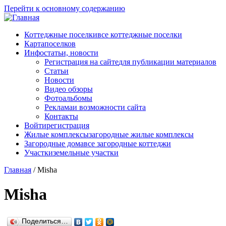
Перейти к основному содержанию
Коттеджные поселки
все коттеджные поселки
Карта
поселков
Инфо
статьи, новости
Регистрация на сайте
для публикации материалов
Статьи
Новости
Видео обзоры
Фотоальбомы
Реклама
и возможности сайта
Контакты
Войти
регистрация
Жилые комплексы
загородные жилые комплексы
Загородные дома
все загородные коттеджи
Участки
земельные участки
Главная
/
Misha
Misha
Поделиться…