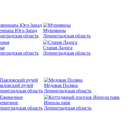
еннапа Юго-Запад
Муромицы
инградская область
Ленинградская область
ья
Старая Ладога
инградская область
Ленинградская область
вловский ручей
Медовая Поляна
нинградская область
Ленинградская область
жевичное
Иннола парк
нинградская область
Ленинградская область