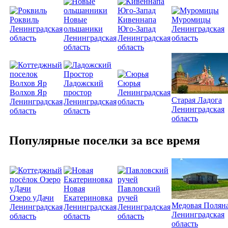
Роквиль
Новые
Кивеннапа
Муромицы
Ленинградская
ольшаники
Юго-Запад
Ленинградская
область
Ленинградская
Ленинградская
область
область
область
Ладожский
Сюрья
Волхов Яр
простор
Ленинградская
Старая Ладога
Ленинградская
Ленинградская
область
Ленинградская
область
область
область
Популярные поселки за все время
Новая
Павловский
Озеро уДачи
Екатериновка
ручей
Медовая Полян
Ленинградская
Ленинградская
Ленинградская
Ленинградская
область
область
область
область