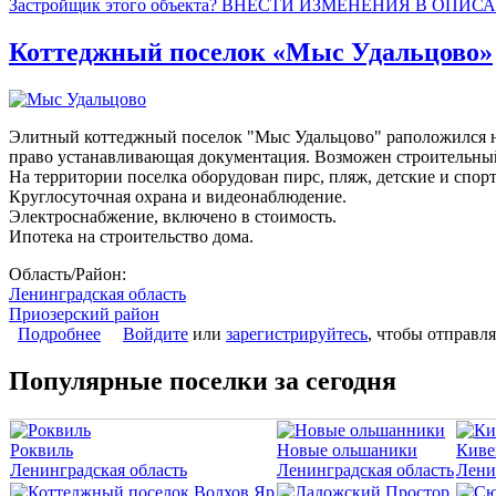
Застройщик этого объекта? ВНЕСТИ ИЗМЕНЕНИЯ В ОПИС
Коттеджный поселок «Мыс Удальцово»
Элитный коттеджный поселок "Мыс Удальцово" раположился на 
право устанавливающая документация. Возможен строительный 
На территории поселка оборудован пирс, пляж, детские и спо
Круглосуточная охрана и видеонаблюдение.
Электроснабжение, включено в стоимость.
Ипотека на строительство дома.
Область/Район:
Ленинградская область
Приозерский район
Подробнее
о Коттеджный поселок «Мыс Удальцово»
Войдите
или
зарегистрируйтесь
, чтобы отправл
Популярные поселки за сегодня
Роквиль
Новые ольшаники
Киве
Ленинградская область
Ленинградская область
Лени