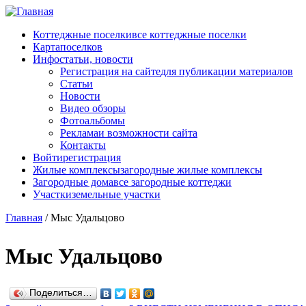
Перейти к основному содержанию
Коттеджные поселки
все коттеджные поселки
Карта
поселков
Инфо
статьи, новости
Регистрация на сайте
для публикации материалов
Статьи
Новости
Видео обзоры
Фотоальбомы
Реклама
и возможности сайта
Контакты
Войти
регистрация
Жилые комплексы
загородные жилые комплексы
Загородные дома
все загородные коттеджи
Участки
земельные участки
Главная
/
Мыс Удальцово
Мыс Удальцово
Поделиться…