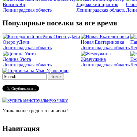
Волхов Яр
Ладожский простор
Сюрь
Ленинградская область
Ленинградская область
Лени
Популярные поселки за все время
Озеро уДачи
Новая Екатериновка
Па
Ленинградская область
Ленинградская область
Ле
Долина Уюта
Жемчужина
Еж
Ленинградская область
Ленинградская область
Ле
Форма поиска
Уникальное средство гигиены!
Навигация