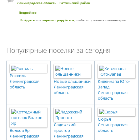
Ленинградская область
Гатчинский район
Подробнее
о Коттеджный поселок «На Парице»
Войдите
или
зарегистрируйтесь
, чтобы отправлять комментарии
Популярные поселки за сегодня
Роквиль
Ленинградская
Новые ольшаники
Кивеннапа Юго-
область
Ленинградская
Запад
область
Ленинградская
область
Сюрья
Ладожский
Ленинградская
Волхов Яр
простор
область
Ленинградская
Ленинградская