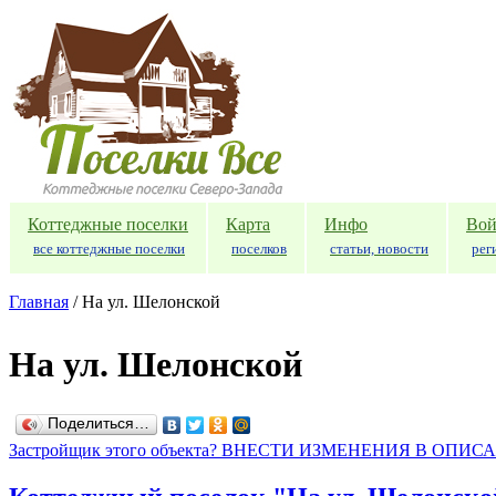
Перейти к основному содержанию
Коттеджные поселки
Карта
Инфо
Вой
все коттеджные поселки
поселков
статьи, новости
рег
Главная
/
На ул. Шелонской
На ул. Шелонской
Поделиться…
Застройщик этого объекта? ВНЕСТИ ИЗМЕНЕНИЯ В ОПИС