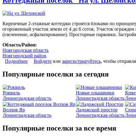
Коттеджный поселок "На ул. Шелонско
Кирпичные 2-этажные коттеджи строятся блоками по принципу
огороженный участок земли от 4 до 6 соток. Участок огражде
(озеленение, асфальтирование). Просторные парковки. Застрой
Область/Район:
Новгородская область
Новгородский район
Подробнее
о Коттеджный поселок "На ул. Шелонской"
Войдите
или
зарегистрируйтесь
, чтобы отправл
Популярные поселки за сегодня
Роквиль
Новые ольшаники
Киве
Ленинградская область
Ленинградская область
Лени
Волхов Яр
Ладожский простор
Сюрь
Ленинградская область
Ленинградская область
Лени
Популярные поселки за все время