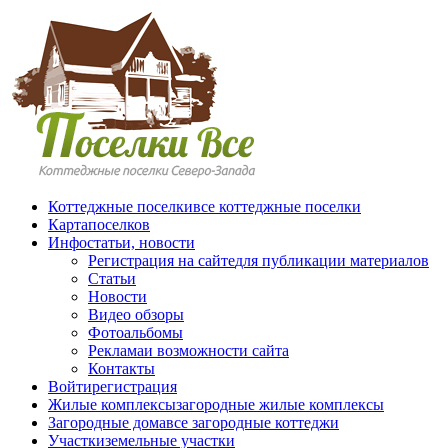
Перейти к основному содержанию
Коттеджные поселки
все коттеджные поселки
Карта
поселков
Инфо
статьи, новости
Регистрация на сайте
для публикации материалов
Статьи
Новости
Видео обзоры
Фотоальбомы
Реклама
и возможности сайта
Контакты
Войти
регистрация
Жилые комплексы
загородные жилые комплексы
Загородные дома
все загородные коттеджи
Участки
земельные участки