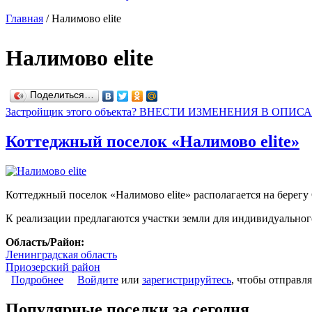
Главная
/
Налимово elite
Налимово elite
Поделиться…
Застройщик этого объекта? ВНЕСТИ ИЗМЕНЕНИЯ В ОПИС
Коттеджный поселок «Налимово elite»
Коттеджный поселок «Налимово elite» располагается на берегу
К реализации предлагаются участки земли для индивидуального
Область/Район:
Ленинградская область
Приозерский район
Подробнее
о Коттеджный поселок «Налимово elite»
Войдите
или
зарегистрируйтесь
, чтобы отправл
Популярные поселки за сегодня