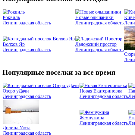
Роквиль
Новые ольшаники
Киве
Ленинградская область
Ленинградская область
Лени
Волхов Яр
Ладожский простор
Ленинградская область
Ленинградская область
Сюрь
Лени
Популярные поселки за все время
Озеро уДачи
Новая Екатериновка
Па
Ленинградская область
Ленинградская область
Ле
Жемчужина
Еж
Ленинградская область
Ле
Долина Уюта
Ленинградская область