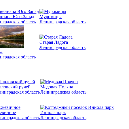
ннапа Юго-Запад
Муромицы
нградская область
Ленинградская область
Старая Ладога
Ленинградская область
я
нградская область
вловский ручей
Медовая Поляна
нинградская область
Ленинградская область
евичное
Иннола парк
нинградская область
Ленинградская область