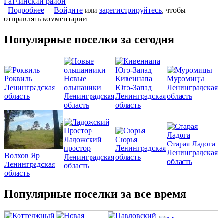
Гатчинский район
Подробнее
о Коттеджный поселок «Немецкая слобода»
Войдите
или
зарегистрируйтесь
, чтобы
отправлять комментарии
Популярные поселки за сегодня
Роквиль
Новые
Кивеннапа
Муромицы
Ленинградская
ольшаники
Юго-Запад
Ленинградская
область
Ленинградская
Ленинградская
область
область
область
Ладожский
Сюрья
Старая Ладога
простор
Ленинградская
Ленинградская
Волхов Яр
Ленинградская
область
область
Ленинградская
область
область
Популярные поселки за все время