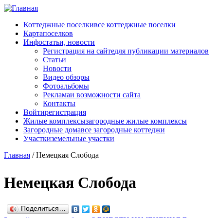
Перейти к основному содержанию
Коттеджные поселки
все коттеджные поселки
Карта
поселков
Инфо
статьи, новости
Регистрация на сайте
для публикации материалов
Статьи
Новости
Видео обзоры
Фотоальбомы
Реклама
и возможности сайта
Контакты
Войти
регистрация
Жилые комплексы
загородные жилые комплексы
Загородные дома
все загородные коттеджи
Участки
земельные участки
Главная
/
Немецкая Слобода
Немецкая Слобода
Поделиться…