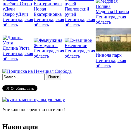
Новая
Павловский
Медовая Поляна
Озеро уДачи
Екатериновка
ручей
Ленинградская
Ленинградская
Ленинградская
Ленинградская
область
область
область
область
Жемчужина
Ежевичное
Долина Уюта
Ленинградская
Ленинградская
Ленинградская
Иннола парк
область
область
область
Ленинградская
область
Форма поиска
Уникальное средство гигиены!
Навигация