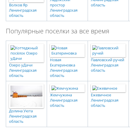
Волхов Яр
простор
область
Ленинградская
Ленинградская
область
область
Популярные поселки за все время
Новая
Павловский ручей
Озеро уДачи
Екатериновка
Ленинградская
Ленинградская
Ленинградская
область
область
область
Жемчужина
Ежевичное
Ленинградская
Ленинградская
область
область
Долина Уюта
Ленинградская
область