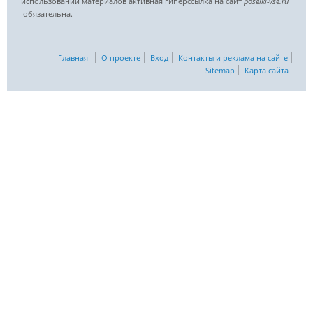
использовании материалов активная гиперссылка на сайт
poselki-vse.ru​
обязательна.
Главная
О проекте
Вход
Контакты и реклама на сайте
Sitemap
Карта сайта