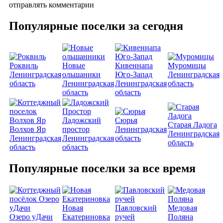
отправлять комментарии
Популярные поселки за сегодня
Роквиль
Новые
Кивеннапа
Муромицы
Ленинградская
ольшаники
Юго-Запад
Ленинградская
область
Ленинградская
Ленинградская
область
область
область
Ладожский
Сюрья
Старая Ладога
Волхов Яр
простор
Ленинградская
Ленинградская
Ленинградская
Ленинградская
область
область
область
область
Популярные поселки за все время
Новая
Павловский
Медовая
Озеро уДачи
Екатериновка
ручей
Поляна