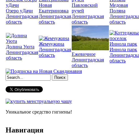
Новая
Павловский
Медовая
Озеро уДачи
Екатериновка
ручей
Поляна
Ленинградская
Ленинградская
Ленинградская
Ленинградск
область
область
область
область
Жемчужина
Долина Уюта
Ленинградская
Иннола парк
Ленинградская
Ежевичное
область
Ленинградск
область
Ленинградская
область
область
Форма поиска
Уникальное средство гигиены!
Навигация