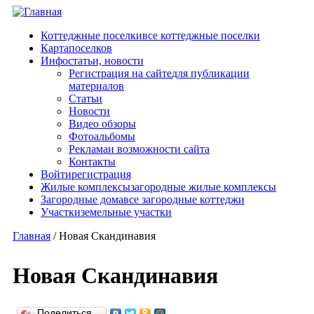
Перейти к основному содержанию
Коттеджные поселки
все коттеджные поселки
Карта
поселков
Инфо
статьи, новости
Регистрация на сайте
для публикации
материалов
Статьи
Новости
Видео обзоры
Фотоальбомы
Реклама
и возможности сайта
Контакты
Войти
регистрация
Жилые комплексы
загородные жилые комплексы
Загородные дома
все загородные коттеджи
Участки
земельные участки
Главная
/
Новая Скандинавия
Новая Скандинавия
Поделиться…