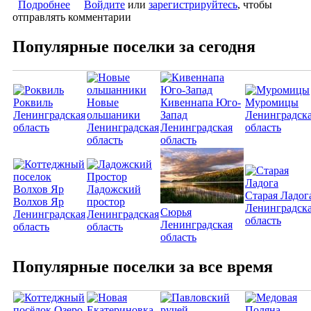
Подробнее
о Жилой квартал «Новая Скандинавия»
Войдите
или
зарегистрируйтесь
, чтобы
отправлять комментарии
Популярные поселки за сегодня
Роквиль
Новые
Кивеннапа Юго-
Муромицы
Ленинградская
ольшаники
Запад
Ленинградск
область
Ленинградская
Ленинградская
область
область
область
Ладожский
Старая Ладог
Волхов Яр
простор
Ленинградск
Сюрья
Ленинградская
Ленинградская
область
Ленинградская
область
область
область
Популярные поселки за все время