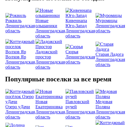
Роквиль
Новые
Кивеннапа
Муромицы
Ленинградская
ольшаники
Юго-Запад
Ленинградская
область
Ленинградская
Ленинградская
область
область
область
Ладожский
Сюрья
Старая Ладога
Волхов Яр
простор
Ленинградская
Ленинградская
Ленинградская
Ленинградская
область
область
область
область
Популярные поселки за все время
Новая
Павловский
Медовая
Озеро уДачи
Екатериновка
ручей
Поляна
Ленинградская
Ленинградская
Ленинградская
Ленинградская
область
область
область
область