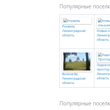
Популярные поселк
Роквиль
Ленинградская
Новые 
область
Ленингр
область
Ладожс
простор
Ленингр
Волхов Яр
область
Ленинградская
область
Популярные поселк