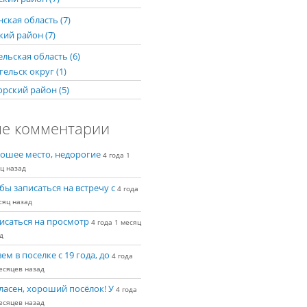
ская область (7)
кий район (7)
льская область (6)
ельск округ (1)
рский район (5)
е комментарии
ошее место, недорогие
4 года 1
ц назад
бы записаться на встречу с
4 года
сяц назад
исаться на просмотр
4 года 1 месяц
д
ем в поселке с 19 года, до
4 года
есяцев назад
ласен, хороший посёлок! У
4 года
есяцев назад