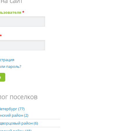
 на сайт
льзователя
*
*
страция
ли пароль?
лог поселков
етербург (77)
нский район (2)
дворцовый район (6)