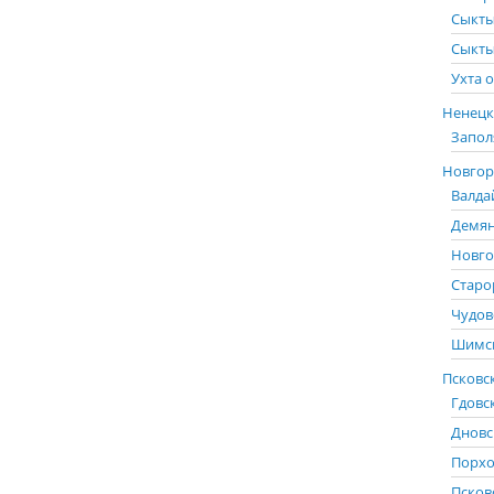
Сыкты
Сыкты
Ухта о
Ненецк
Запол
Новгоро
Валда
Демян
Новго
Старо
Чудов
Шимск
Псковск
Гдовс
Дновс
Порхо
Псков