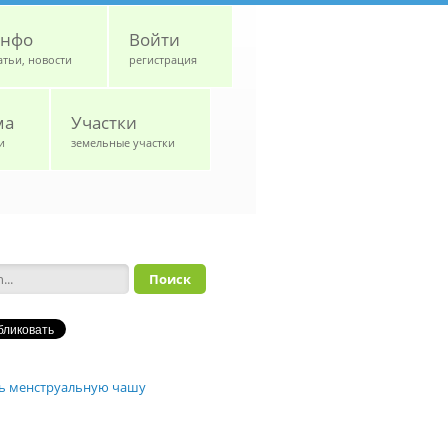
нфо
Войти
атьи, новости
регистрация
ма
Участки
и
земельные участки
а поиска