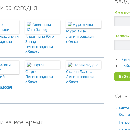
Вход
и за сегодня
Имя по
Муромицы
Пароль
ольшаники
Кивеннапа Юго-
Ленинградская
адская
Запад
область
Ленинградская
область
Реги
Забы
Сюрья
Старая Ладога
кий
Ленинградская
Ленинградская
область
область
адская
Ката
Санкт-П
Колпи
и за все время
Петро