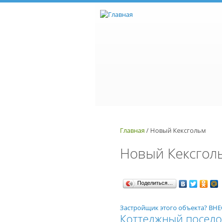
Перейти к основному содержанию
Главная
/
Новый Кексгольм
Новый Кексгол
Поделиться…
Застройщик этого объекта? В
Коттеджный посело