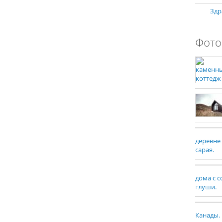
Здр
Фото
деревне
сарая.
дома с 
глуши.
Канады.