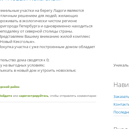
Земельные участки на берегу Ладоги являются
отличным решением для людей, желающих
проживать в экологически чистом регионе
пригорода Петербурга и одновременно находиться
неподалёку от северной столицы страны.
Представляем Вашему вниманию жилой комплекс
«Новый Кексгольм».
Покупка участка с уже построенным домом обладает
тельство дома сводятся к 0;
у на выгодных условиях;
Уникаль
въехать в новый дом и утроить новоселье;
Нави
ерский район
жный поселок «Новый Кексгольм»
Войдите
или
зарегистрируйтесь
, чтобы отправлять комментарии
Заказать
Контакт
Последн