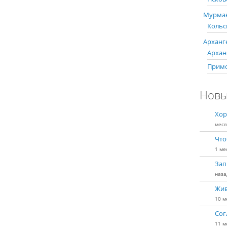
Мурман
Кольс
Арханге
Арханг
Примо
Новы
Хор
меся
Что
1 ме
Зап
наза
Жив
10 м
Сог
11 м