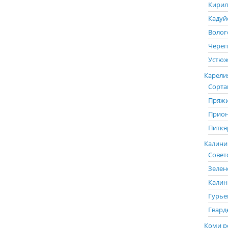
Кирил
Кадуй
Волог
Череп
Устюж
Карелия
Сорта
Пряжи
Прион
Питкя
Калинин
Советс
Зелен
Калин
Гурье
Гвард
Коми р