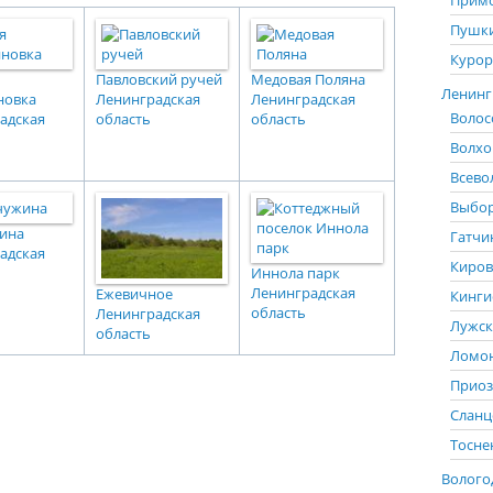
Примо
Пушки
Курор
Павловский ручей
Медовая Поляна
Ленингр
новка
Ленинградская
Ленинградская
Волос
адская
область
область
Волхо
Всево
Выбор
ина
Гатчи
адская
Киров
Иннола парк
Ленинградская
Ежевичное
Кинги
область
Ленинградская
Лужск
область
Ломон
Приоз
Сланц
Тосне
Вологод