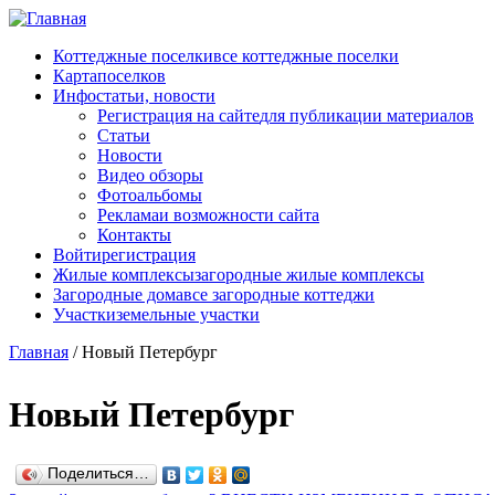
Перейти к основному содержанию
Коттеджные поселки
все коттеджные поселки
Карта
поселков
Инфо
статьи, новости
Регистрация на сайте
для публикации материалов
Статьи
Новости
Видео обзоры
Фотоальбомы
Реклама
и возможности сайта
Контакты
Войти
регистрация
Жилые комплексы
загородные жилые комплексы
Загородные дома
все загородные коттеджи
Участки
земельные участки
Главная
/
Новый Петербург
Новый Петербург
Поделиться…