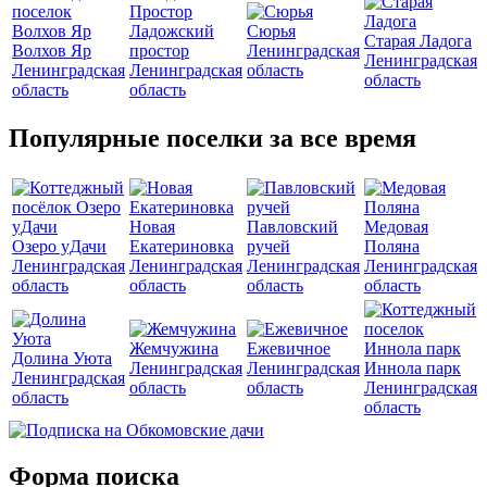
Ладожский
Сюрья
Старая Ладога
Волхов Яр
простор
Ленинградская
Ленинградская
Ленинградская
Ленинградская
область
область
область
область
Популярные поселки за все время
Новая
Павловский
Медовая
Озеро уДачи
Екатериновка
ручей
Поляна
Ленинградская
Ленинградская
Ленинградская
Ленинградская
область
область
область
область
Жемчужина
Ежевичное
Долина Уюта
Ленинградская
Ленинградская
Иннола парк
Ленинградская
область
область
Ленинградская
область
область
Форма поиска