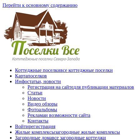
Перейти к основному содержанию
Коттеджные поселки
все коттеджные поселки
Карта
поселков
Инфо
статьи, новости
Регистрация на сайте
для публикации материалов
Статьи
Новости
Видео обзоры
Фотоальбомы
Реклама
и возможности сайта
Контакты
Войти
регистрация
Жилые комплексы
загородные жилые комплексы
Загородные дома
все загородные коттеджи