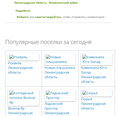
Ленинградская область
Всеволожский район
Подробнее
о Коттеджный поселок «Охтинская долина»
Войдите
или
зарегистрируйтесь
, чтобы отправлять комментарии
Популярные поселки за сегодня
Роквиль
Ленинградская
Новые ольшаники
Кивеннапа Юго-
область
Ленинградская
Запад
область
Ленинградская
область
Сюрья
Ладожский
Ленинградская
Волхов Яр
простор
область
Ленинградская
Ленинградская