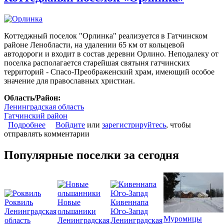
Коттеджный поселок "Орлинка" реализуется в Гатчинском
районе Ленобласти, на удалении 65 км от кольцевой
автодороги и входит в состав деревни Орлино. Неподалеку от
поселка располагается старейшая святыня гатчинских
территорий - Спасо-Преображенский храм, имеющий особое
значение для православных христиан.
Область/Район:
Ленинградская область
Гатчинский район
Подробнее
о Коттеджный поселок «Орлинка»
Войдите
или
зарегистрируйтесь
, чтобы
отправлять комментарии
Популярные поселки за сегодня
Роквиль
Новые
Кивеннапа
Ленинградская
ольшаники
Юго-Запад
Муромицы
область
Ленинградская
Ленинградская