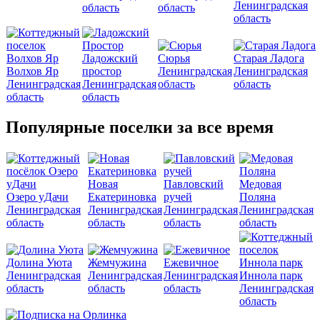
Ленинградская
область
область
область
Ладожский
Сюрья
Старая Ладога
Волхов Яр
простор
Ленинградская
Ленинградская
Ленинградская
Ленинградская
область
область
область
область
Популярные поселки за все время
Новая
Павловский
Медовая
Озеро уДачи
Екатериновка
ручей
Поляна
Ленинградская
Ленинградская
Ленинградская
Ленинградская
область
область
область
область
Долина Уюта
Жемчужина
Ежевичное
Ленинградская
Ленинградская
Ленинградская
Иннола парк
область
область
область
Ленинградская
область