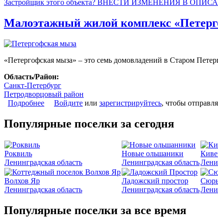
Застройщик этого объекта? ВНЕСТИ ИЗМЕНЕНИЯ В ОПИС
Малоэтажный жилой комплекс «Петерг
«Петергофская мыза» – это семь домовладений в Старом Петер
Область/Район:
Санкт-Петербург
Петродворцовый район
Подробнее
о Малоэтажный жилой комплекс «Петергофская мы
Войдите
или
зарегистрируйтесь
, чтобы отправл
Популярные поселки за сегодня
Роквиль
Новые ольшаники
Киве
Ленинградская область
Ленинградская область
Лени
Волхов Яр
Ладожский простор
Сюрь
Ленинградская область
Ленинградская область
Лени
Популярные поселки за все время