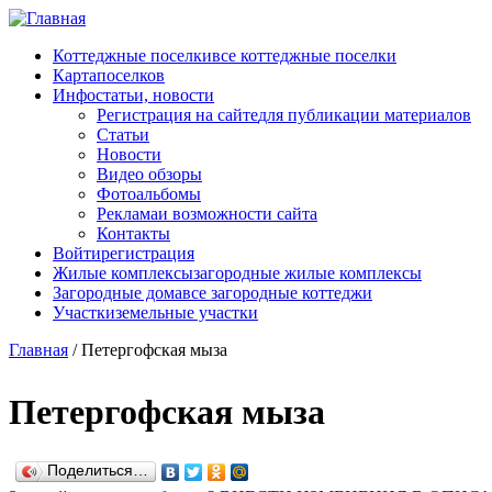
Перейти к основному содержанию
Коттеджные поселки
все коттеджные поселки
Карта
поселков
Инфо
статьи, новости
Регистрация на сайте
для публикации материалов
Статьи
Новости
Видео обзоры
Фотоальбомы
Реклама
и возможности сайта
Контакты
Войти
регистрация
Жилые комплексы
загородные жилые комплексы
Загородные дома
все загородные коттеджи
Участки
земельные участки
Главная
/
Петергофская мыза
Петергофская мыза
Поделиться…