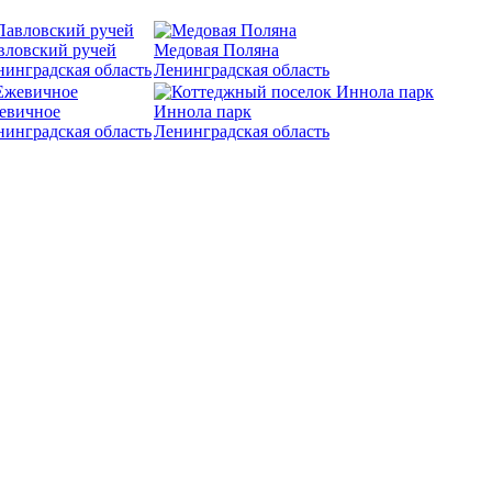
вловский ручей
Медовая Поляна
нинградская область
Ленинградская область
евичное
Иннола парк
нинградская область
Ленинградская область