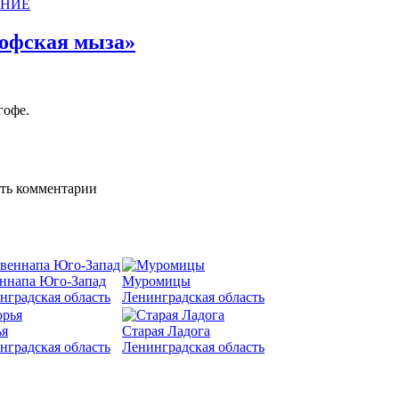
АНИЕ
офская мыза»
гофе.
за»
ять комментарии
ннапа Юго-Запад
Муромицы
нградская область
Ленинградская область
я
Старая Ладога
нградская область
Ленинградская область