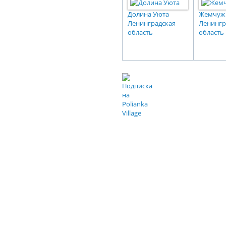
Долина Уюта
Жемчуж
Ленинградская
Ленингр
область
область