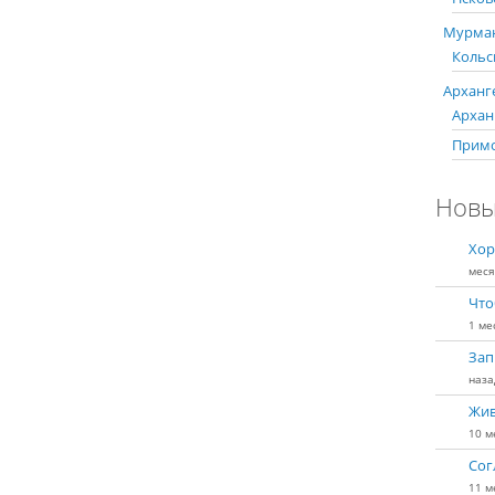
Мурман
Кольс
Арханге
Арханг
Примо
Новы
Хор
меся
Что
1 ме
Зап
наза
Жив
10 м
Сог
11 м