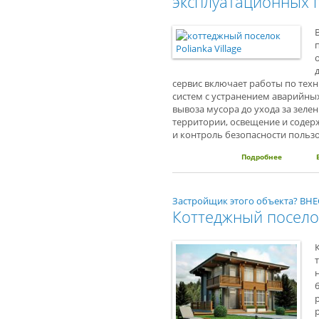
эксплуатационных 
сервис включает работы по тех
систем с устранением аварийных
вывоза мусора до ухода за зел
территории, освещение и содерж
и контроль безопасности польз
Подробнее
о В котт
Застройщик этого объекта? В
Коттеджный поселок 