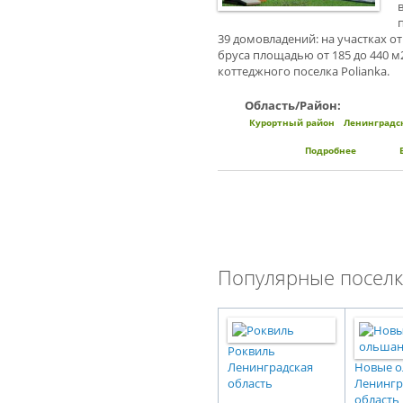
39 домовладений: на участках от
бруса площадью от 185 до 440 м
коттеджного поселка Polianka.
Область/Район:
Курортный район
Ленинградск
Подробнее
о Коттедж
Популярные поселк
Роквиль
Ленинградская
Новые 
область
Ленингр
область