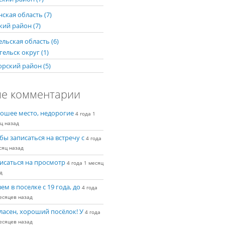
ская область (7)
кий район (7)
льская область (6)
ельск округ (1)
рский район (5)
е комментарии
ошее место, недорогие
4 года 1
ц назад
бы записаться на встречу с
4 года
сяц назад
исаться на просмотр
4 года 1 месяц
д
ем в поселке с 19 года, до
4 года
есяцев назад
ласен, хороший посёлок! У
4 года
есяцев назад