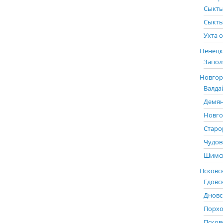
Сыкты
Сыкты
Ухта о
Ненецк
Запол
Новгоро
Валда
Демян
Новго
Старо
Чудов
Шимск
Псковск
Гдовс
Дновс
Порхо
Псков