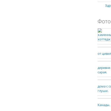
Здр
Фото
от циви
деревне
сарая.
дома с 
глуши.
Канады.