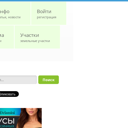
нфо
Войти
атьи, новости
регистрация
ма
Участки
и
земельные участки
а поиска