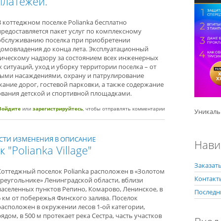
платежей.
В коттеджном поселке Polianka бесплатно
предоставляется пакет услуг по комплексному
обслуживанию поселка при приобретении
домовладения до конца лета. Эксплуатационный
ническому надзору за состоянием всех инженерных
 ситуаций, уход и уборку территории поселка – от
еными насаждениями, охрану и патрулирование
ание дорог, гостевой парковки, а также содержание
ования детской и спортивной площадками.
еджном поселке Polianka освободят от эксплуатационных платежей.
Войдите
или
зарегистрируйтесь
, чтобы отправлять комментарии
Уникаль
НЕСТИ ИЗМЕНЕНИЯ В ОПИСАНИЕ
Нави
"Polianka Village"
Заказать
Коттеджный поселок Polianka расположен в «Золотом
Контакт
треугольнике» Ленинградской области, вблизи
населенных пунктов Репино, Комарово, Ленинское, в
Последн
6 км от побережья Финского залива. Поселок
расположен в окружении лесов 1-ой категории,
рядом, в 500 м протекает река Сестра, часть участков