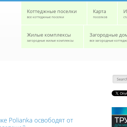
Коттеджные поселки
Карта
И
все коттеджные поселки
поселков
ст
Жилые комплексы
Загородные до
загородные жилые комплексы
все загородные коттедж
Форм
ке Polianka освободят от