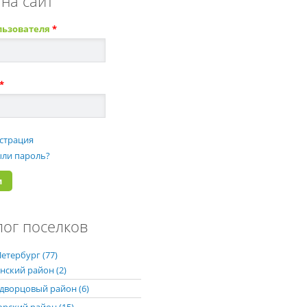
 на сайт
льзователя
*
*
страция
ли пароль?
лог поселков
етербург (77)
нский район (2)
дворцовый район (6)