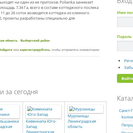
Вход
выходят на один из ее притоков. Polianka занимает
площадь 7,34 Га, всего в составе коттеджного послека
Имя по
 11 до 26 соток возводятся коттеджи из клееного
2, проекты разработаны специально для
Пароль
ая область
Выборгский район
ный поселок "Polianka Village"
Войдите
или
зарегистрируйтесь
, чтобы отправлять комментарии
Реги
Забы
и за сегодня
Ката
Санкт-П
Муромицы
Колпи
ольшаники
Кивеннапа Юго-
Ленинградская
Петро
адская
Запад
область
Ленинградская