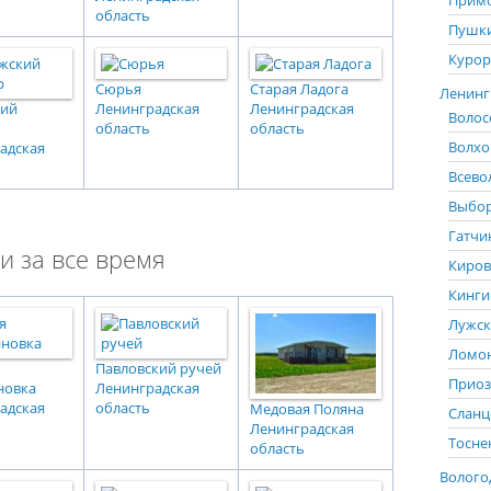
Примо
область
Пушки
Курор
Сюрья
Старая Ладога
Ленингр
кий
Ленинградская
Ленинградская
Волос
область
область
Волхо
адская
Всево
Выбор
Гатчи
и за все время
Киров
Кинги
Лужск
Ломон
Павловский ручей
Приоз
новка
Ленинградская
адская
область
Медовая Поляна
Сланц
Ленинградская
Тосне
область
Вологод