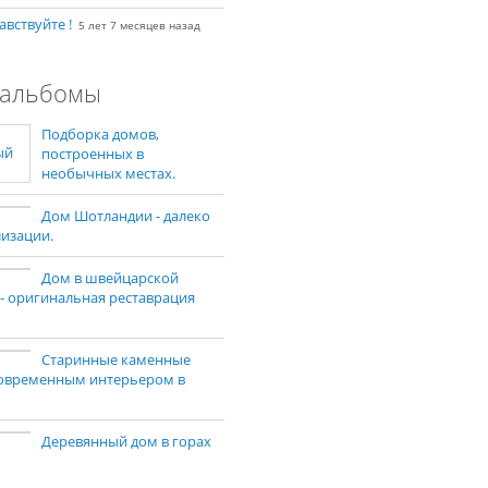
авствуйте !
5 лет 7 месяцев назад
альбомы
Подборка домов,
построенных в
необычных местах.
Дом Шотландии - далеко
лизации.
Дом в швейцарской
 - оригинальная реставрация
Старинные каменные
современным интерьером в
Деревянный дом в горах