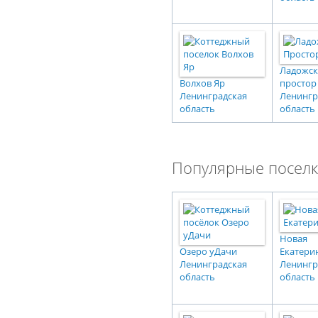
Ладожс
Волхов Яр
простор
Ленинградская
Ленингр
область
область
Популярные поселк
Новая
Озеро уДачи
Екатери
Ленинградская
Ленингр
область
область