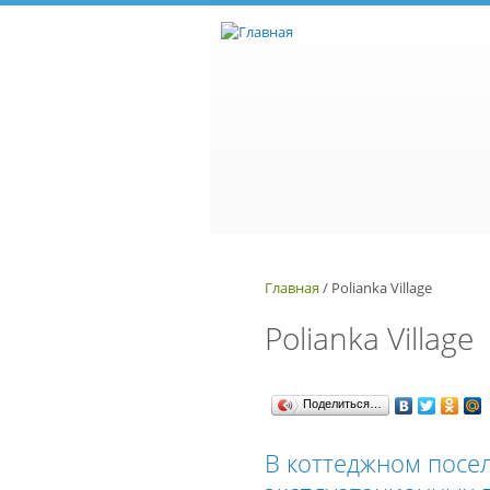
Перейти к основному содержанию
Главная
/
Polianka Village
Polianka Village
Поделиться…
В коттеджном посел