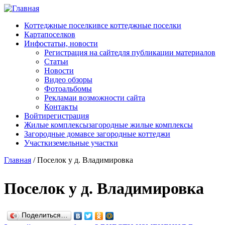
Перейти к основному содержанию
Коттеджные поселки
все коттеджные поселки
Карта
поселков
Инфо
статьи, новости
Регистрация на сайте
для публикации материалов
Статьи
Новости
Видео обзоры
Фотоальбомы
Реклама
и возможности сайта
Контакты
Войти
регистрация
Жилые комплексы
загородные жилые комплексы
Загородные дома
все загородные коттеджи
Участки
земельные участки
Главная
/
Поселок у д. Владимировка
Поселок у д. Владимировка
Поделиться…