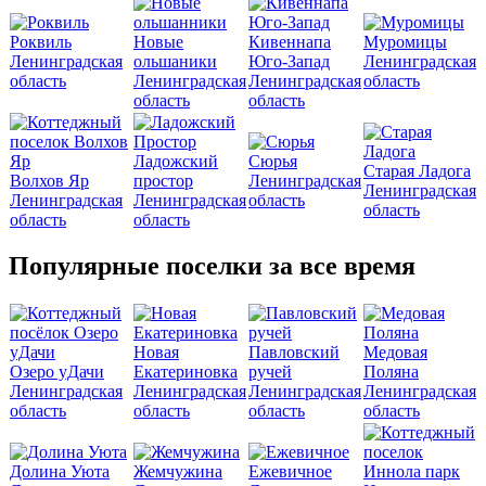
Роквиль
Новые
Кивеннапа
Муромицы
Ленинградская
ольшаники
Юго-Запад
Ленинградская
область
Ленинградская
Ленинградская
область
область
область
Ладожский
Сюрья
Старая Ладога
Волхов Яр
простор
Ленинградская
Ленинградская
Ленинградская
Ленинградская
область
область
область
область
Популярные поселки за все время
Новая
Павловский
Медовая
Озеро уДачи
Екатериновка
ручей
Поляна
Ленинградская
Ленинградская
Ленинградская
Ленинградская
область
область
область
область
Долина Уюта
Жемчужина
Ежевичное