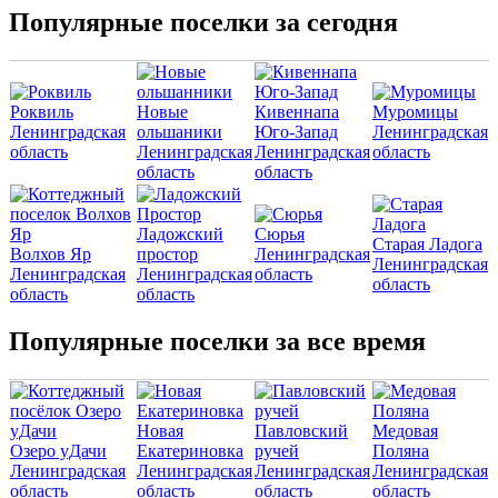
Популярные поселки за сегодня
Роквиль
Новые
Кивеннапа
Муромицы
Ленинградская
ольшаники
Юго-Запад
Ленинградская
область
Ленинградская
Ленинградская
область
область
область
Ладожский
Сюрья
Старая Ладога
Волхов Яр
простор
Ленинградская
Ленинградская
Ленинградская
Ленинградская
область
область
область
область
Популярные поселки за все время
Новая
Павловский
Медовая
Озеро уДачи
Екатериновка
ручей
Поляна
Ленинградская
Ленинградская
Ленинградская
Ленинградская
область
область
область
область