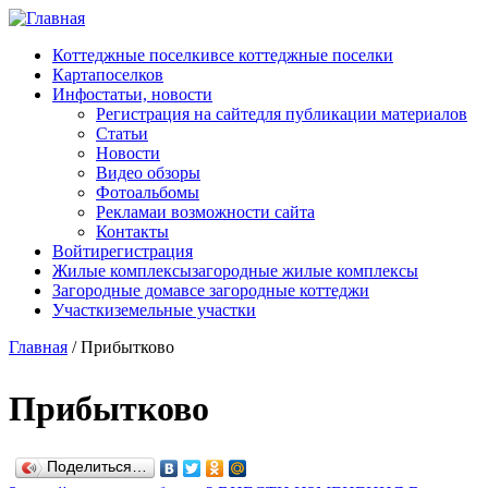
Перейти к основному содержанию
Коттеджные поселки
все коттеджные поселки
Карта
поселков
Инфо
статьи, новости
Регистрация на сайте
для публикации материалов
Статьи
Новости
Видео обзоры
Фотоальбомы
Реклама
и возможности сайта
Контакты
Войти
регистрация
Жилые комплексы
загородные жилые комплексы
Загородные дома
все загородные коттеджи
Участки
земельные участки
Главная
/
Прибытково
Прибытково
Поделиться…