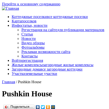
Перейти к основному содержанию
Коттеджные поселки
все коттеджные поселки
Карта
поселков
Инфо
статьи, новости
Регистрация на сайте
для публикации материалов
Статьи
Новости
Видео обзоры
Фотоальбомы
Реклама
и возможности сайта
Контакты
Войти
регистрация
Жилые комплексы
загородные жилые комплексы
Загородные дома
все загородные коттеджи
Участки
земельные участки
Главная
/
Pushkin House
Pushkin House
Поделиться…