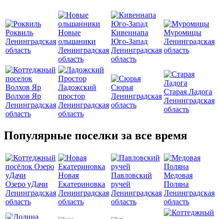
Роквиль
Новые
Кивеннапа
Муромицы
Ленинградская
ольшаники
Юго-Запад
Ленинградская
область
Ленинградская
Ленинградская
область
область
область
Ладожский
Сюрья
Старая Ладога
Волхов Яр
простор
Ленинградская
Ленинградская
Ленинградская
Ленинградская
область
область
область
область
Популярные поселки за все время
Новая
Павловский
Медовая
Озеро уДачи
Екатериновка
ручей
Поляна
Ленинградская
Ленинградская
Ленинградская
Ленинградская
область
область
область
область