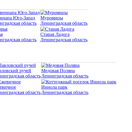
ннапа Юго-Запад
Муромицы
нградская область
Ленинградская область
я
Старая Ладога
нградская область
Ленинградская область
вловский ручей
Медовая Поляна
нинградская область
Ленинградская область
евичное
Иннола парк
нинградская область
Ленинградская область