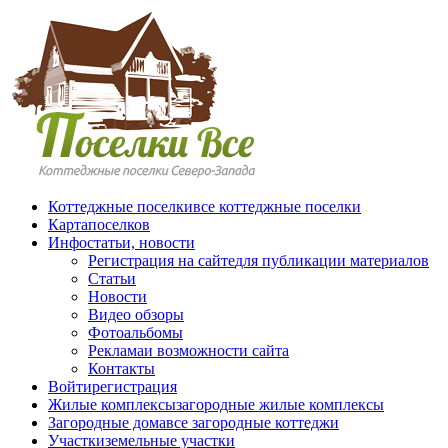
Перейти к основному содержанию
Коттеджные поселки
все коттеджные поселки
Карта
поселков
Инфо
статьи, новости
Регистрация на сайте
для публикации материалов
Статьи
Новости
Видео обзоры
Фотоальбомы
Реклама
и возможности сайта
Контакты
Войти
регистрация
Жилые комплексы
загородные жилые комплексы
Загородные дома
все загородные коттеджи
Участки
земельные участки