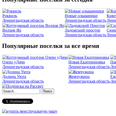
Роквиль
Новые ольшаники
Киве
Ленинградская область
Ленинградская область
Лени
Волхов Яр
Ладожский простор
Сюрь
Ленинградская область
Ленинградская область
Лени
Популярные поселки за все время
Озеро уДачи
Новая Екатериновка
Па
Ленинградская область
Ленинградская область
Ле
Долина Уюта
Жемчужина
Еж
Ленинградская область
Ленинградская область
Ле
Форма поиска