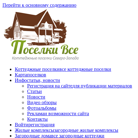
Перейти к основному содержанию
Коттеджные поселки
все коттеджные поселки
Карта
поселков
Инфо
статьи, новости
Регистрация на сайте
для публикации материалов
Статьи
Новости
Видео обзоры
Фотоальбомы
Реклама
и возможности сайта
Контакты
Войти
регистрация
Жилые комплексы
загородные жилые комплексы
Загородные дома
все загородные коттеджи