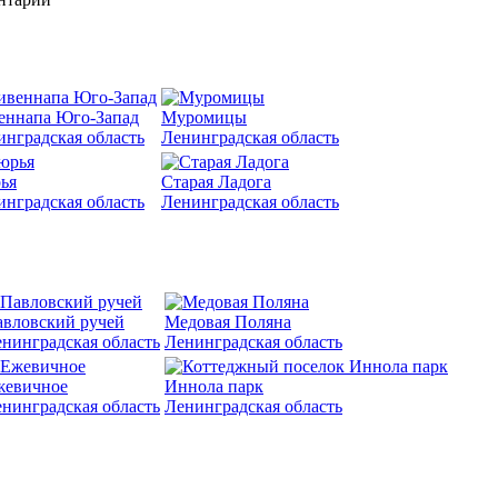
еннапа Юго-Запад
Муромицы
инградская область
Ленинградская область
ья
Старая Ладога
инградская область
Ленинградская область
вловский ручей
Медовая Поляна
нинградская область
Ленинградская область
жевичное
Иннола парк
нинградская область
Ленинградская область