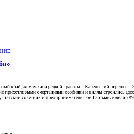
АНИЕ
ба»
ый край, жемчужина редкой красоты – Карельский перешеек. Эт
е прихотливыми очертаниями особняки и виллы строились здес
 статский советник и предприниматель фон Гартман, ювелир Фа
ентарии