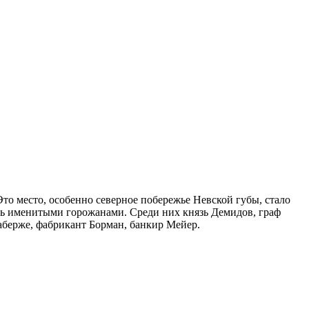
о место, особенно северное побережье Невской губы, стало
ь именитыми горожанами. Среди них князь Демидов, граф
берже, фабрикант Борман, банкир Мейер.