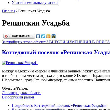
Участки
земельные участки
Главная
/
Репинская Усадьба
Репинская Усадьба
Поделиться…
Застройщик этого объекта? ВНЕСТИ ИЗМЕНЕНИЯ В ОПИС
Коттеджный поселок «Репинская Усадь
Между Ладожским озером и Финским заливом лежит удивительн
излюбленным местом отдыха еще в конце XIX века. Поражавши
Шереметьев, граф Стенбок-Фермор, тайный советник Пашутин,
Область/Район:
Ленинградская область
Выборгский район
Подробнее
о Коттеджный поселок «Репинская Усадьба»
Войдите
или
зарегистрируйтесь
, чтобы отправлять комм