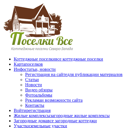
Перейти к основному содержанию
Коттеджные поселки
все коттеджные поселки
Карта
поселков
Инфо
статьи, новости
Регистрация на сайте
для публикации материалов
Статьи
Новости
Видео обзоры
Фотоальбомы
Реклама
и возможности сайта
Контакты
Войти
регистрация
Жилые комплексы
загородные жилые комплексы
Загородные дома
все загородные коттеджи
Участки
земельные участки