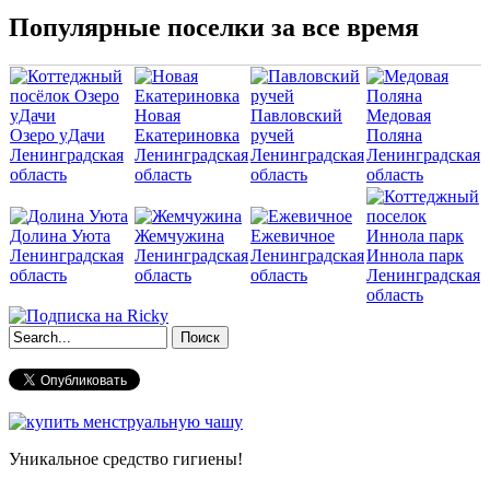
Популярные поселки за все время
Новая
Павловский
Медовая
Озеро уДачи
Екатериновка
ручей
Поляна
Ленинградская
Ленинградская
Ленинградская
Ленинградская
область
область
область
область
Долина Уюта
Жемчужина
Ежевичное
Ленинградская
Ленинградская
Ленинградская
Иннола парк
область
область
область
Ленинградская
область
Форма поиска
Уникальное средство гигиены!