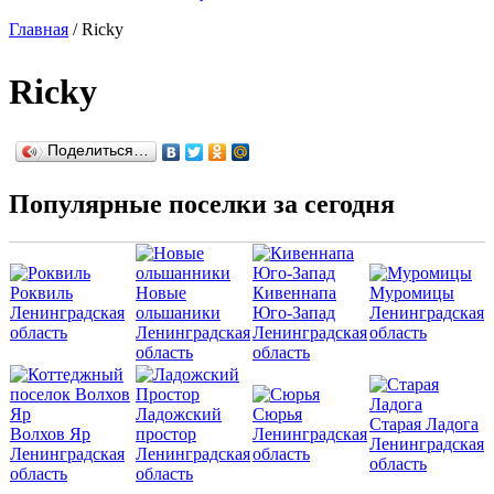
Главная
/
Ricky
Ricky
Поделиться…
Популярные поселки за сегодня
Роквиль
Новые
Кивеннапа
Муромицы
Ленинградская
ольшаники
Юго-Запад
Ленинградская
область
Ленинградская
Ленинградская
область
область
область
Ладожский
Сюрья
Старая Ладога
Волхов Яр
простор
Ленинградская
Ленинградская
Ленинградская
Ленинградская
область
область
область
область