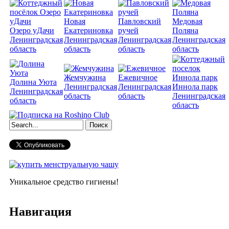
Новая
Павловский
Медовая
Озеро уДачи
Екатериновка
ручей
Поляна
Ленинградская
Ленинградская
Ленинградская
Ленинградская
область
область
область
область
Жемчужина
Ежевичное
Долина Уюта
Ленинградская
Ленинградская
Иннола парк
Ленинградская
область
область
Ленинградская
область
область
Форма поиска
Уникальное средство гигиены!
Навигация