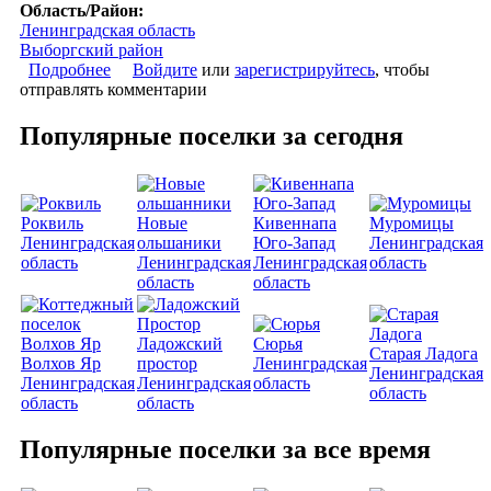
Область/Район:
Ленинградская область
Выборгский район
Подробнее
о Roshino Club
Войдите
или
зарегистрируйтесь
, чтобы
отправлять комментарии
Популярные поселки за сегодня
Роквиль
Новые
Кивеннапа
Муромицы
Ленинградская
ольшаники
Юго-Запад
Ленинградская
область
Ленинградская
Ленинградская
область
область
область
Ладожский
Сюрья
Старая Ладога
Волхов Яр
простор
Ленинградская
Ленинградская
Ленинградская
Ленинградская
область
область
область
область
Популярные поселки за все время