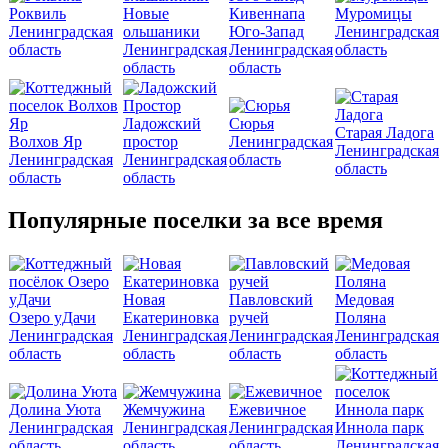
Роквиль
Новые
Кивеннапа
Муромицы
Ленинградская
ольшаники
Юго-Запад
Ленинградская
область
Ленинградская
Ленинградская
область
область
область
Ладожский
Сюрья
Старая Ладога
Волхов Яр
простор
Ленинградская
Ленинградская
Ленинградская
Ленинградская
область
область
область
область
Популярные поселки за все время
Новая
Павловский
Медовая
Озеро уДачи
Екатериновка
ручей
Поляна
Ленинградская
Ленинградская
Ленинградская
Ленинградская
область
область
область
область
Долина Уюта
Жемчужина
Ежевичное
Ленинградская
Ленинградская
Ленинградская
Иннола парк
область
область
область
Ленинградская