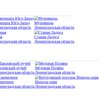
ннапа Юго-Запад
Муромицы
нградская область
Ленинградская область
я
Старая Ладога
нградская область
Ленинградская область
вловский ручей
Медовая Поляна
нинградская область
Ленинградская область
евичное
Иннола парк
нинградская область
Ленинградская область