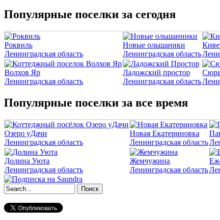
Популярные поселки за сегодня
Роквиль
Новые ольшаники
Киве
Ленинградская область
Ленинградская область
Лени
Волхов Яр
Ладожский простор
Сюрь
Ленинградская область
Ленинградская область
Лени
Популярные поселки за все время
Озеро уДачи
Новая Екатериновка
Па
Ленинградская область
Ленинградская область
Ле
Долина Уюта
Жемчужина
Еж
Ленинградская область
Ленинградская область
Ле
Форма поиска