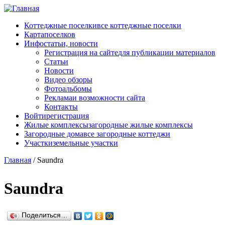
Перейти к основному содержанию
Коттеджные поселки
все коттеджные поселки
Карта
поселков
Инфо
статьи, новости
Регистрация на сайте
для публикации материалов
Статьи
Новости
Видео обзоры
Фотоальбомы
Реклама
и возможности сайта
Контакты
Войти
регистрация
Жилые комплексы
загородные жилые комплексы
Загородные дома
все загородные коттеджи
Участки
земельные участки
Главная
/
Saundra
Saundra
Поделиться…