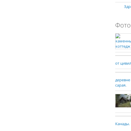
Здр
Фото
от циви
деревне
сарая.
Канады.