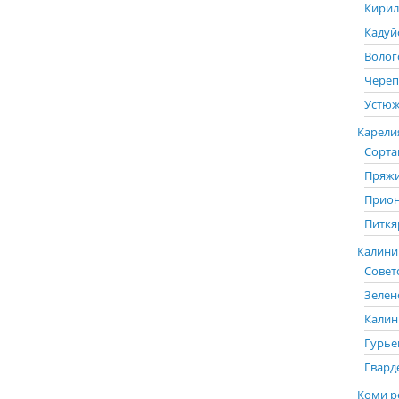
Кирил
Кадуй
Волог
Череп
Устюж
Карелия
Сорта
Пряжи
Прион
Питкя
Калинин
Советс
Зелен
Калин
Гурье
Гвард
Коми р