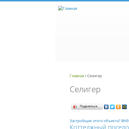
Перейти к основному содержанию
Главная
/
Селигер
Селигер
Поделиться…
Застройщик этого объекта? В
Коттеджный посело