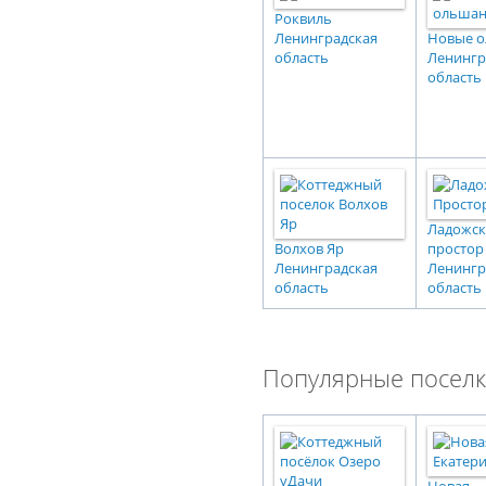
Роквиль
Ленинградская
Новые 
область
Ленингр
область
Ладожс
Волхов Яр
простор
Ленинградская
Ленингр
область
область
Популярные поселк