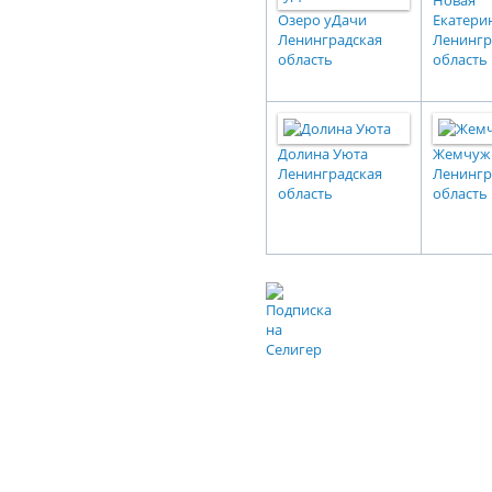
Новая
Озеро уДачи
Екатери
Ленинградская
Ленингр
область
область
Долина Уюта
Жемчуж
Ленинградская
Ленингр
область
область