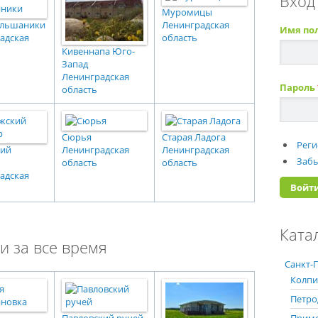
Вход
Муромицы
ольшаники
Ленинградская
Имя по
адская
область
Кивеннапа Юго-
Запад
Ленинградская
Пароль
область
Сюрья
Старая Ладога
Реги
кий
Ленинградская
Ленинградская
Забы
область
область
адская
Ката
и за все время
Санкт-П
Колпи
Петро