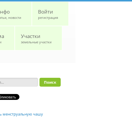
нфо
Войти
атьи, новости
регистрация
ма
Участки
и
земельные участки
а поиска