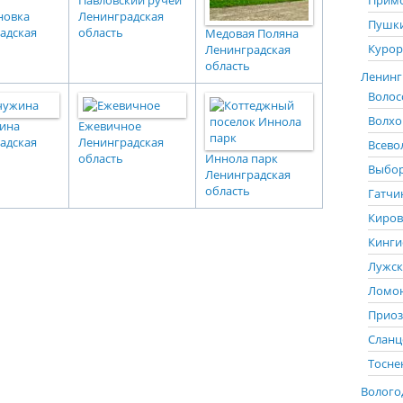
Павловский ручей
Примо
новка
Ленинградская
Пушки
адская
область
Медовая Поляна
Курор
Ленинградская
область
Ленингр
Волос
Волхо
ина
Ежевичное
адская
Ленинградская
Всево
область
Иннола парк
Выбор
Ленинградская
область
Гатчи
Киров
Кинги
Лужск
Ломон
Приоз
Сланц
Тосне
Вологод