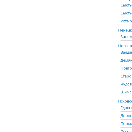
Сыкты
Сыкты
Ухта о
Ненецк
Запол
Новгоро
Валда
Демян
Новго
Старо
Чудов
Шимск
Псковск
Гдовс
Дновс
Порхо
Псков