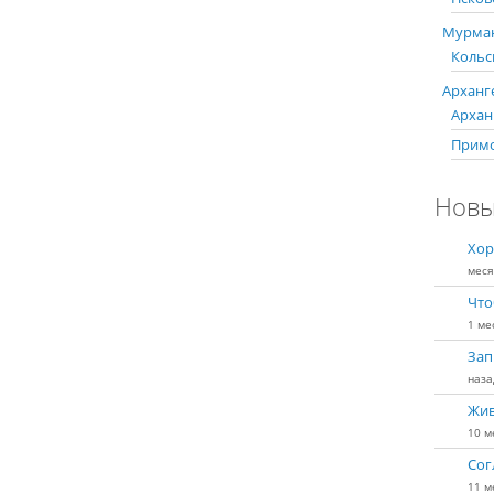
Мурман
Кольс
Арханге
Арханг
Примо
Новы
Хор
меся
Что
1 ме
Зап
наза
Жив
10 м
Сог
11 м