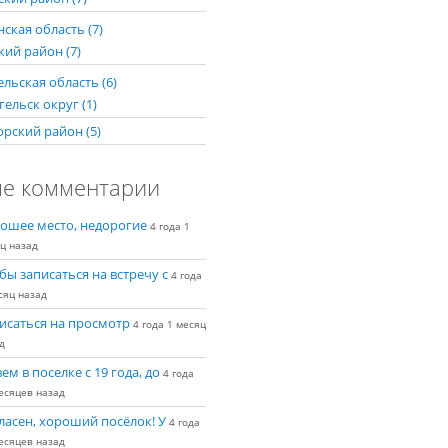
ская область (7)
кий район (7)
льская область (6)
ельск округ (1)
рский район (5)
е комментарии
ошее место, недорогие
4 года 1
ц назад
бы записаться на встречу с
4 года
сяц назад
исаться на просмотр
4 года 1 месяц
д
ем в поселке с 19 года, до
4 года
есяцев назад
ласен, хороший посёлок! У
4 года
есяцев назад