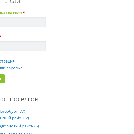
 на сайт
льзователя
*
*
страция
ли пароль?
лог поселков
етербург (77)
нский район (2)
дворцовый район (6)