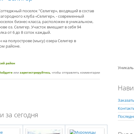
Коттеджный поселок "Селигер», входящий в состав
Загородного клуба «Селигер», - современный
поселок бизнес-класса, расположен в уникальном,
ве оз. Селигер. Участок вмещает в себя 94
ка от 6 до 8 соток каждый.
на полуострове (мысу) озера Селигер в
ом районе.
кий район
Уникаль
жный поселок "Селигер"
Войдите
или
зарегистрируйтесь
, чтобы отправлять комментарии
Нави
Заказать
Контакт
и за сегодня
Последн