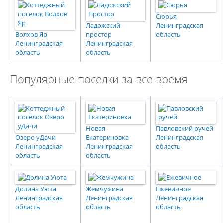
Сюрья
Ладожский
Ленинградская
Волхов Яр
простор
область
Ленинградская
Ленинградская
область
область
Популярные поселки за все время
Новая
Павловский ручей
Озеро уДачи
Екатериновка
Ленинградская
Ленинградская
Ленинградская
область
область
область
Долина Уюта
Жемчужина
Ежевичное
Ленинградская
Ленинградская
Ленинградская
область
область
область