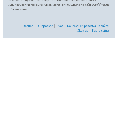
использовании материалов активная гиперссылка на сайт
poselki-vse.ru​
обязательна.
Главная
О проекте
Вход
Контакты и реклама на сайте
Sitemap
Карта сайта