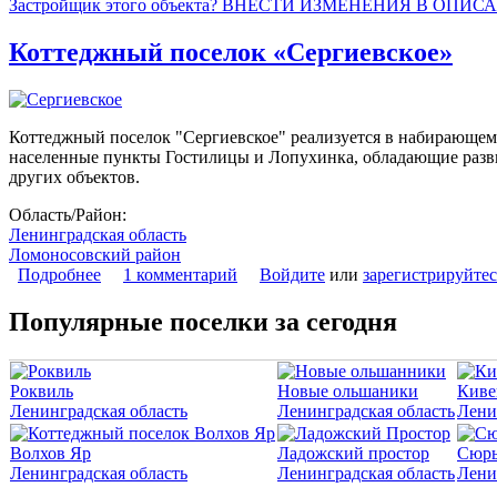
Застройщик этого объекта? ВНЕСТИ ИЗМЕНЕНИЯ В ОПИС
Коттеджный поселок «Сергиевское»
Коттеджный поселок "Сергиевское" реализуется в набирающем 
населенные пункты Гостилицы и Лопухинка, обладающие разви
других объектов.
Область/Район:
Ленинградская область
Ломоносовский район
Подробнее
о Коттеджный поселок «Сергиевское»
1 комментарий
Войдите
или
зарегистрируйтес
Популярные поселки за сегодня
Роквиль
Новые ольшаники
Киве
Ленинградская область
Ленинградская область
Лени
Волхов Яр
Ладожский простор
Сюрь
Ленинградская область
Ленинградская область
Лени