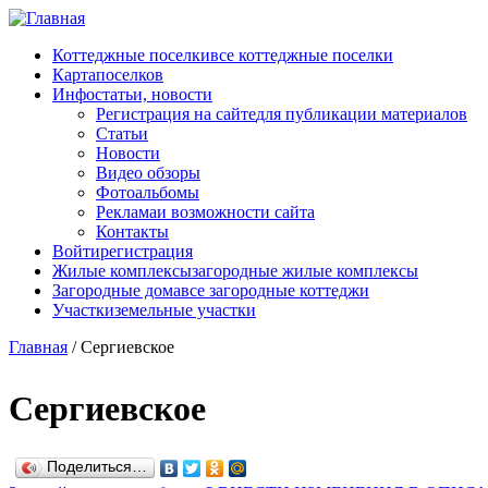
Перейти к основному содержанию
Коттеджные поселки
все коттеджные поселки
Карта
поселков
Инфо
статьи, новости
Регистрация на сайте
для публикации материалов
Статьи
Новости
Видео обзоры
Фотоальбомы
Реклама
и возможности сайта
Контакты
Войти
регистрация
Жилые комплексы
загородные жилые комплексы
Загородные дома
все загородные коттеджи
Участки
земельные участки
Главная
/
Сергиевское
Сергиевское
Поделиться…