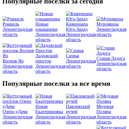
Популярные поселки за сегодня
Роквиль
Новые
Кивеннапа
Муромицы
Ленинградская
ольшаники
Юго-Запад
Ленинградская
область
Ленинградская
Ленинградская
область
область
область
Ладожский
Сюрья
Старая Ладога
Волхов Яр
простор
Ленинградская
Ленинградская
Ленинградская
Ленинградская
область
область
область
область
Популярные поселки за все время
Новая
Павловский
Медовая
Озеро уДачи
Екатериновка
ручей
Поляна
Ленинградская
Ленинградская
Ленинградская
Ленинградская
область
область
область
область