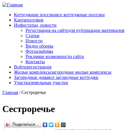
Перейти к основному содержанию
Коттеджные поселки
все коттеджные поселки
Карта
поселков
Инфо
статьи, новости
Регистрация на сайте
для публикации материалов
Статьи
Новости
Видео обзоры
Фотоальбомы
Реклама
и возможности сайта
Контакты
Войти
регистрация
Жилые комплексы
загородные жилые комплексы
Загородные дома
все загородные коттеджи
Участки
земельные участки
Главная
/
Сестроречье
Сестроречье
Поделиться…