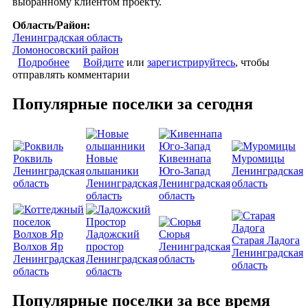
выбранному клиентом проекту.
Область/Район:
Ленинградская область
Ломоносовский район
Подробнее
о Коттеджный поселок «Удачный»
Войдите
или
зарегистрируйтесь
, чтобы
отправлять комментарии
Популярные поселки за сегодня
Роквиль
Новые
Кивеннапа
Муромицы
Ленинградская
ольшаники
Юго-Запад
Ленинградская
область
Ленинградская
Ленинградская
область
область
область
Ладожский
Сюрья
Старая Ладога
Волхов Яр
простор
Ленинградская
Ленинградская
Ленинградская
Ленинградская
область
область
область
область
Популярные поселки за все время