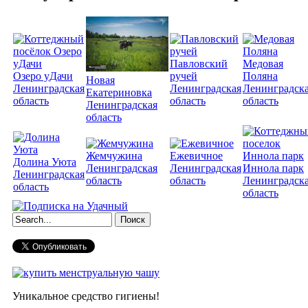
Павловский
Медовая
Озеро уДачи
ручей
Поляна
Новая
Ленинградская
Ленинградская
Ленинградск
Екатериновка
область
область
область
Ленинградская
область
Жемчужина
Ежевичное
Долина Уюта
Ленинградская
Ленинградская
Иннола парк
Ленинградская
область
область
Ленинградск
область
область
Форма поиска
Уникальное средство гигиены!