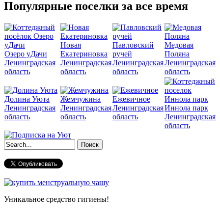
Популярные поселки за все время
Новая
Павловский
Медовая
Озеро уДачи
Екатериновка
ручей
Поляна
Ленинградская
Ленинградская
Ленинградская
Ленинградская
область
область
область
область
Долина Уюта
Жемчужина
Ежевичное
Ленинградская
Ленинградская
Ленинградская
Иннола парк
область
область
область
Ленинградская
область
Форма поиска
Уникальное средство гигиены!