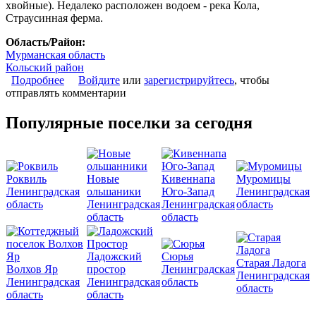
хвойные). Недалеко расположен водоем - река Кола,
Страусинная ферма.
Область/Район:
Мурманская область
Кольский район
Подробнее
о Коттеджный поселок «Уют»
Войдите
или
зарегистрируйтесь
, чтобы
отправлять комментарии
Популярные поселки за сегодня
Роквиль
Новые
Кивеннапа
Муромицы
Ленинградская
ольшаники
Юго-Запад
Ленинградская
область
Ленинградская
Ленинградская
область
область
область
Ладожский
Сюрья
Старая Ладога
Волхов Яр
простор
Ленинградская
Ленинградская
Ленинградская
Ленинградская
область
область
область
область