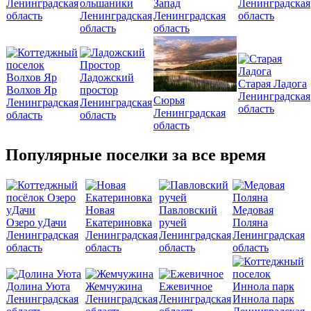
Ленинградская
ольшаники
Запад
Ленинградская
область
Ленинградская
Ленинградская
область
область
область
Ладожский
Старая Ладога
Волхов Яр
простор
Ленинградская
Сюрья
Ленинградская
Ленинградская
область
Ленинградская
область
область
область
Популярные поселки за все время
Новая
Павловский
Медовая
Озеро уДачи
Екатериновка
ручей
Поляна
Ленинградская
Ленинградская
Ленинградская
Ленинградская
область
область
область
область
Долина Уюта
Жемчужина
Ежевичное
Ленинградская
Ленинградская
Ленинградская
Иннола парк